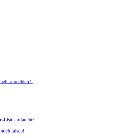
t mehr anmelden?!
e-Liste auftaucht?
 noch falsch!