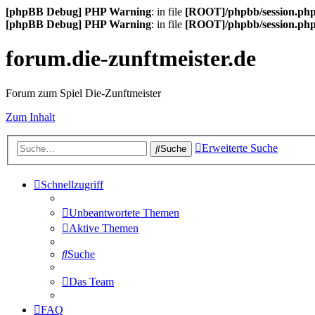
[phpBB Debug] PHP Warning
: in file
[ROOT]/phpbb/session.ph
[phpBB Debug] PHP Warning
: in file
[ROOT]/phpbb/session.ph
forum.die-zunftmeister.de
Forum zum Spiel Die-Zunftmeister
Zum Inhalt
Erweiterte Suche
Suche
Schnellzugriff
Unbeantwortete Themen
Aktive Themen
Suche
Das Team
FAQ