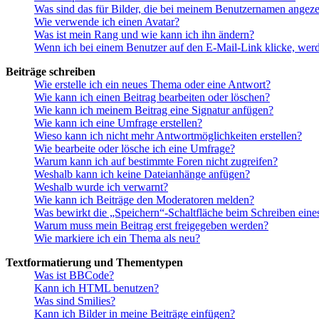
Was sind das für Bilder, die bei meinem Benutzernamen angez
Wie verwende ich einen Avatar?
Was ist mein Rang und wie kann ich ihn ändern?
Wenn ich bei einem Benutzer auf den E-Mail-Link klicke, werd
Beiträge schreiben
Wie erstelle ich ein neues Thema oder eine Antwort?
Wie kann ich einen Beitrag bearbeiten oder löschen?
Wie kann ich meinem Beitrag eine Signatur anfügen?
Wie kann ich eine Umfrage erstellen?
Wieso kann ich nicht mehr Antwortmöglichkeiten erstellen?
Wie bearbeite oder lösche ich eine Umfrage?
Warum kann ich auf bestimmte Foren nicht zugreifen?
Weshalb kann ich keine Dateianhänge anfügen?
Weshalb wurde ich verwarnt?
Wie kann ich Beiträge den Moderatoren melden?
Was bewirkt die „Speichern“-Schaltfläche beim Schreiben eine
Warum muss mein Beitrag erst freigegeben werden?
Wie markiere ich ein Thema als neu?
Textformatierung und Thementypen
Was ist BBCode?
Kann ich HTML benutzen?
Was sind Smilies?
Kann ich Bilder in meine Beiträge einfügen?