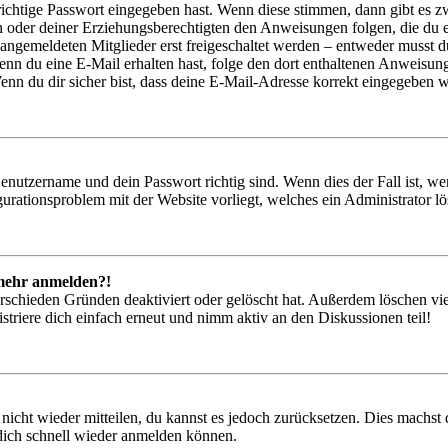
richtige Passwort eingegeben hast. Wenn diese stimmen, dann gibt es
ern oder deiner Erziehungsberechtigten den Anweisungen folgen, die du e
 angemeldeten Mitglieder erst freigeschaltet werden – entweder musst du
. Wenn du eine E-Mail erhalten hast, folge den dort enthaltenen Anweis
nn du dir sicher bist, dass deine E-Mail-Adresse korrekt eingegeben w
Benutzername und dein Passwort richtig sind. Wenn dies der Fall ist, w
igurationsproblem mit der Website vorliegt, welches ein Administrator l
t mehr anmelden?!
rschieden Gründen deaktiviert oder gelöscht hat. Außerdem löschen vie
triere dich einfach erneut und nimm aktiv an den Diskussionen teil!
 nicht wieder mitteilen, du kannst es jedoch zurücksetzen. Dies machs
 dich schnell wieder anmelden können.