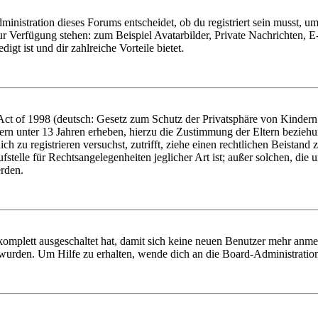
istration dieses Forums entscheidet, ob du registriert sein musst, um Be
zur Verfügung stehen: zum Beispiel Avatarbilder, Private Nachrichten, 
igt ist und dir zahlreiche Vorteile bietet.
t of 1998 (deutsch: Gesetz zum Schutz der Privatsphäre von Kindern i
ern unter 13 Jahren erheben, hierzu die Zustimmung der Eltern bezieh
dich zu registrieren versuchst, zutrifft, ziehe einen rechtlichen Beista
stelle für Rechtsangelegenheiten jeglicher Art ist; außer solchen, die
erden.
 komplett ausgeschaltet hat, damit sich keine neuen Benutzer mehr anm
 wurden. Um Hilfe zu erhalten, wende dich an die Board-Administratio