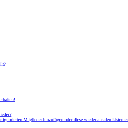
lt?
rhalten!
lieder?
er ignorierten Mitglieder hinzufügen oder diese wieder aus den Listen e