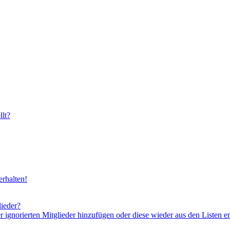
lt?
rhalten!
lieder?
er ignorierten Mitglieder hinzufügen oder diese wieder aus den Listen e