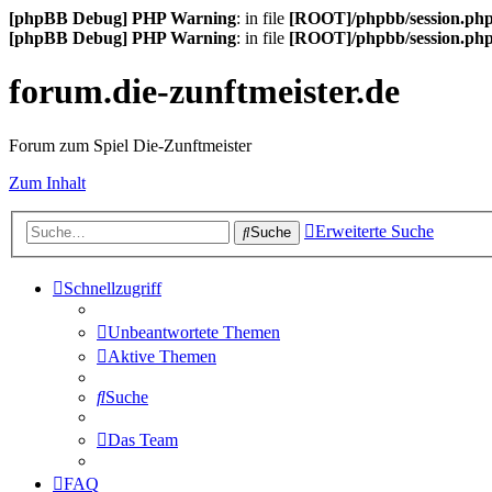
[phpBB Debug] PHP Warning
: in file
[ROOT]/phpbb/session.ph
[phpBB Debug] PHP Warning
: in file
[ROOT]/phpbb/session.ph
forum.die-zunftmeister.de
Forum zum Spiel Die-Zunftmeister
Zum Inhalt
Erweiterte Suche
Suche
Schnellzugriff
Unbeantwortete Themen
Aktive Themen
Suche
Das Team
FAQ