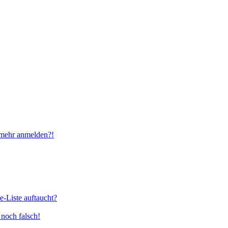
t mehr anmelden?!
e-Liste auftaucht?
 noch falsch!