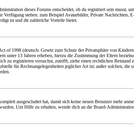
istration dieses Forums entscheidet, ob du registriert sein musst, um Be
zur Verfügung stehen: zum Beispiel Avatarbilder, Private Nachrichten, 
igt ist und dir zahlreiche Vorteile bietet.
t of 1998 (deutsch: Gesetz zum Schutz der Privatsphäre von Kindern i
ern unter 13 Jahren erheben, hierzu die Zustimmung der Eltern bezieh
dich zu registrieren versuchst, zutrifft, ziehe einen rechtlichen Beista
stelle für Rechtsangelegenheiten jeglicher Art ist; außer solchen, die
erden.
 komplett ausgeschaltet hat, damit sich keine neuen Benutzer mehr anm
 wurden. Um Hilfe zu erhalten, wende dich an die Board-Administratio