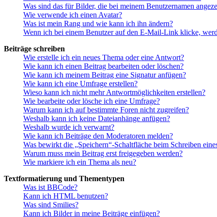
Was sind das für Bilder, die bei meinem Benutzernamen angez
Wie verwende ich einen Avatar?
Was ist mein Rang und wie kann ich ihn ändern?
Wenn ich bei einem Benutzer auf den E-Mail-Link klicke, werd
Beiträge schreiben
Wie erstelle ich ein neues Thema oder eine Antwort?
Wie kann ich einen Beitrag bearbeiten oder löschen?
Wie kann ich meinem Beitrag eine Signatur anfügen?
Wie kann ich eine Umfrage erstellen?
Wieso kann ich nicht mehr Antwortmöglichkeiten erstellen?
Wie bearbeite oder lösche ich eine Umfrage?
Warum kann ich auf bestimmte Foren nicht zugreifen?
Weshalb kann ich keine Dateianhänge anfügen?
Weshalb wurde ich verwarnt?
Wie kann ich Beiträge den Moderatoren melden?
Was bewirkt die „Speichern“-Schaltfläche beim Schreiben eine
Warum muss mein Beitrag erst freigegeben werden?
Wie markiere ich ein Thema als neu?
Textformatierung und Thementypen
Was ist BBCode?
Kann ich HTML benutzen?
Was sind Smilies?
Kann ich Bilder in meine Beiträge einfügen?