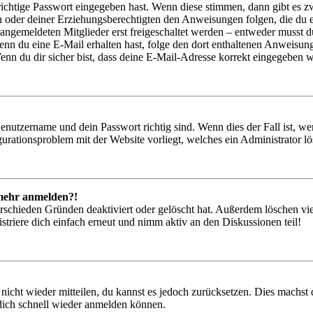
richtige Passwort eingegeben hast. Wenn diese stimmen, dann gibt es
ern oder deiner Erziehungsberechtigten den Anweisungen folgen, die du e
 angemeldeten Mitglieder erst freigeschaltet werden – entweder musst du
. Wenn du eine E-Mail erhalten hast, folge den dort enthaltenen Anweis
nn du dir sicher bist, dass deine E-Mail-Adresse korrekt eingegeben w
Benutzername und dein Passwort richtig sind. Wenn dies der Fall ist, w
igurationsproblem mit der Website vorliegt, welches ein Administrator l
t mehr anmelden?!
rschieden Gründen deaktiviert oder gelöscht hat. Außerdem löschen vie
triere dich einfach erneut und nimm aktiv an den Diskussionen teil!
 nicht wieder mitteilen, du kannst es jedoch zurücksetzen. Dies machs
 dich schnell wieder anmelden können.