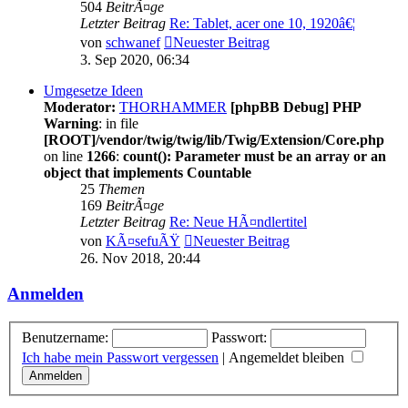
504
BeitrÃ¤ge
Letzter Beitrag
Re: Tablet, acer one 10, 1920â€¦
von
schwanef
Neuester Beitrag
3. Sep 2020, 06:34
Umgesetze Ideen
Moderator:
THORHAMMER
[phpBB Debug] PHP
Warning
: in file
[ROOT]/vendor/twig/twig/lib/Twig/Extension/Core.php
on line
1266
:
count(): Parameter must be an array or an
object that implements Countable
25
Themen
169
BeitrÃ¤ge
Letzter Beitrag
Re: Neue HÃ¤ndlertitel
von
KÃ¤sefuÃŸ
Neuester Beitrag
26. Nov 2018, 20:44
Anmelden
Benutzername:
Passwort:
Ich habe mein Passwort vergessen
|
Angemeldet bleiben