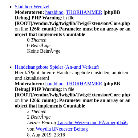
Stadtherr Wentzel
Moderatoren:
haraldino
,
THORHAMMER
[phpBB
Debug] PHP Warning
: in file
[ROOT]/vendor/twig/twig/lib/Twig/Extension/Core.php
on line
1266
:
count(): Parameter must be an array or an
object that implements Countable
0
Themen
0
BeitrÃ¤ge
Keine BeitrÃ¤ge
Handelsangebote Spieler (An-und Verkauf)
Hier kÃ¶nnt ihr eure Handelsangebote einstellen, anbieten
und aktualisieren!
Moderatoren:
haraldino
,
THORHAMMER
[phpBB
Debug] PHP Warning
: in file
[ROOT]/vendor/twig/twig/lib/Twig/Extension/Core.php
on line
1266
:
count(): Parameter must be an array or an
object that implements Countable
2
Themen
2
BeitrÃ¤ge
Letzter Beitrag
Tausche Weizen und FÃ¤rberpflaâ€¦
von
Woytila
Neuester Beitrag
8. Aug 2019, 23:16