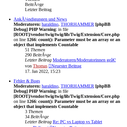
BeitrÃ¤ge
Letzter Beitrag
AnkÃ¼ndigungen und News
Moderatoren:
haraldino
,
THORHAMMER
[phpBB
Debug] PHP Warning
: in file
[ROOT]/vendor/twig/twig/lib/Twig/Extension/Core.php
on line
1266
:
count(): Parameter must be an array or an
object that implements Countable
51
Themen
290
BeitrÃ¤ge
Letzter Beitrag
Moderatoren/Moderatorinnen geâ€¦
von
Thomas
Neuester Beitrag
17. Jan 2022, 15:23
Fehler & Bugs
Moderatoren:
haraldino
,
THORHAMMER
[phpBB
Debug] PHP Warning
: in file
[ROOT]/vendor/twig/twig/lib/Twig/Extension/Core.php
on line
1266
:
count(): Parameter must be an array or an
object that implements Countable
3
Themen
34
BeitrÃ¤ge
Letzter Beitrag
Re: PC vs Laptop vs Tablet