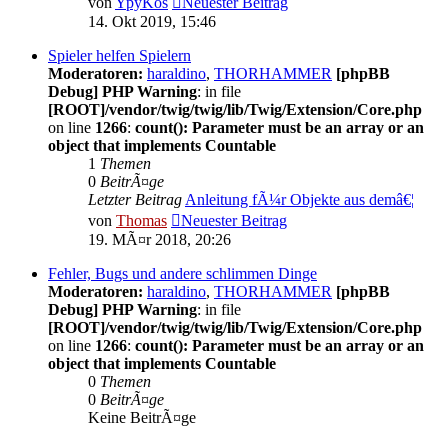
von
YpyKos
Neuester Beitrag
14. Okt 2019, 15:46
Spieler helfen Spielern
Moderatoren:
haraldino
,
THORHAMMER
[phpBB
Debug] PHP Warning
: in file
[ROOT]/vendor/twig/twig/lib/Twig/Extension/Core.php
on line
1266
:
count(): Parameter must be an array or an
object that implements Countable
1
Themen
0
BeitrÃ¤ge
Letzter Beitrag
Anleitung fÃ¼r Objekte aus demâ€¦
von
Thomas
Neuester Beitrag
19. MÃ¤r 2018, 20:26
Fehler, Bugs und andere schlimmen Dinge
Moderatoren:
haraldino
,
THORHAMMER
[phpBB
Debug] PHP Warning
: in file
[ROOT]/vendor/twig/twig/lib/Twig/Extension/Core.php
on line
1266
:
count(): Parameter must be an array or an
object that implements Countable
0
Themen
0
BeitrÃ¤ge
Keine BeitrÃ¤ge