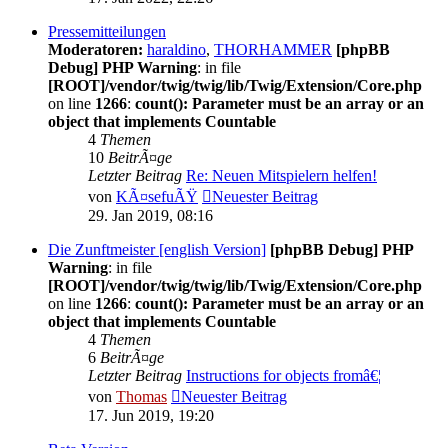
Pressemitteilungen
Moderatoren:
haraldino
,
THORHAMMER
[phpBB
Debug] PHP Warning
: in file
[ROOT]/vendor/twig/twig/lib/Twig/Extension/Core.php
on line
1266
:
count(): Parameter must be an array or an
object that implements Countable
4
Themen
10
BeitrÃ¤ge
Letzter Beitrag
Re: Neuen Mitspielern helfen!
von
KÃ¤sefuÃŸ
Neuester Beitrag
29. Jan 2019, 08:16
Die Zunftmeister [english Version]
[phpBB Debug] PHP
Warning
: in file
[ROOT]/vendor/twig/twig/lib/Twig/Extension/Core.php
on line
1266
:
count(): Parameter must be an array or an
object that implements Countable
4
Themen
6
BeitrÃ¤ge
Letzter Beitrag
Instructions for objects fromâ€¦
von
Thomas
Neuester Beitrag
17. Jun 2019, 19:20