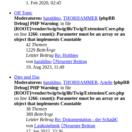
1. Feb 2020, 02:45
Off Topic
Moderatoren:
haraldino
,
THORHAMMER
[phpBB
Debug] PHP Warning
: in file
[ROOT]/vendor/twig/twig/lib/Twig/Extension/Core.php
on line
1266
:
count(): Parameter must be an array or an
object that implements Countable
42
Themen
1229
BeitrÃ¤ge
Letzter Beitrag
Re: Hobbies
von
haraldino
Neuester Beitrag
19. Aug 2023, 11:49
Dies und Das
Moderatoren:
haraldino
,
THORHAMMER
,
Arielle
[phpBB
Debug] PHP Warning
: in file
[ROOT]/vendor/twig/twig/lib/Twig/Extension/Core.php
on line
1266
:
count(): Parameter must be an array or an
object that implements Countable
38
Themen
389
BeitrÃ¤ge
Letzter Beitrag
Re: Dokumentation - der Schatâ€¦
von
Lastknightnik
Neuester Beitrag
17. Jan 2022, 22:26