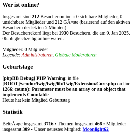
Wer ist online?
Insgesamt sind
212
Besucher online :: 0 sichtbare Mitglieder, 0
unsichtbare Mitglieder und 212 GÃ¤ste (basierend auf den aktiven
Besuchern der letzten 5 Minuten)
Der Besucherrekord liegt bei
1930
Besuchern, die am 9. Jan 2025,
06:56 gleichzeitig online waren.
Mitglieder: 0 Mitglieder
Legende:
Administratoren
,
Globale Moderatoren
Geburtstage
[phpBB Debug] PHP Warning
: in file
[ROOT]/vendor/twig/twig/lib/Twig/Extension/Core.php
on line
1266
:
count(): Parameter must be an array or an object that
implements Countable
Heute hat kein Mitglied Geburtstag
Statistik
BeitrÃ¤ge insgesamt
3716
• Themen insgesamt
466
• Mitglieder
insgesamt
309
• Unser neuestes Mitglied:
Moonlight62