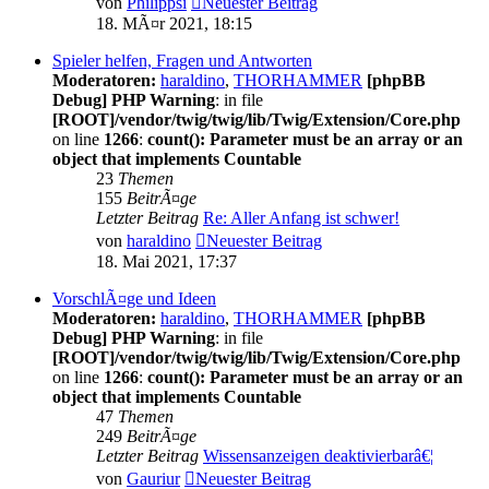
von
Philippsi
Neuester Beitrag
18. MÃ¤r 2021, 18:15
Spieler helfen, Fragen und Antworten
Moderatoren:
haraldino
,
THORHAMMER
[phpBB
Debug] PHP Warning
: in file
[ROOT]/vendor/twig/twig/lib/Twig/Extension/Core.php
on line
1266
:
count(): Parameter must be an array or an
object that implements Countable
23
Themen
155
BeitrÃ¤ge
Letzter Beitrag
Re: Aller Anfang ist schwer!
von
haraldino
Neuester Beitrag
18. Mai 2021, 17:37
VorschlÃ¤ge und Ideen
Moderatoren:
haraldino
,
THORHAMMER
[phpBB
Debug] PHP Warning
: in file
[ROOT]/vendor/twig/twig/lib/Twig/Extension/Core.php
on line
1266
:
count(): Parameter must be an array or an
object that implements Countable
47
Themen
249
BeitrÃ¤ge
Letzter Beitrag
Wissensanzeigen deaktivierbarâ€¦
von
Gauriur
Neuester Beitrag