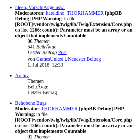
Ideen, VorschlÃ¤ge usw.
Moderatoren:
haraldino
,
THORHAMMER
[phpBB
Debug] PHP Warning
: in file
[ROOT]/vendor/twig/twig/lib/Twig/Extension/Core.php
on line
1266
:
count(): Parameter must be an array or an
object that implements Countable
88
Themen
541
BeitrÃ¤ge
Letzter Beitrag
Post
von
GamesUnited
Neuester Beitrag
1. Jul 2018, 12:33
Archiv
Themen
BeitrÃ¤ge
Letzter Beitrag
Behobene Bugs
Moderator:
THORHAMMER
[phpBB Debug] PHP
Warning
: in file
[ROOT]/vendor/twig/twig/lib/Twig/Extension/Core.php
on line
1266
:
count(): Parameter must be an array or an
object that implements Countable
92
Themen