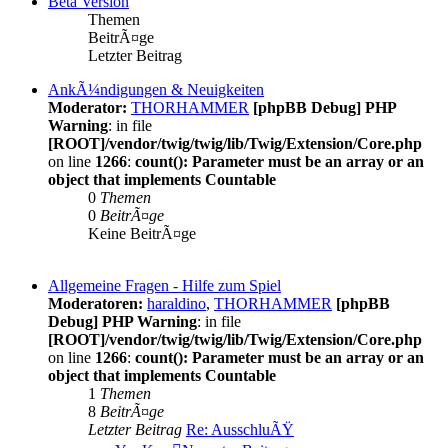
Beta Version
Themen
BeitrÃ¤ge
Letzter Beitrag
AnkÃ¼ndigungen & Neuigkeiten
Moderator:
THORHAMMER
[phpBB Debug] PHP
Warning
: in file
[ROOT]/vendor/twig/twig/lib/Twig/Extension/Core.php
on line
1266
:
count(): Parameter must be an array or an
object that implements Countable
0
Themen
0
BeitrÃ¤ge
Keine BeitrÃ¤ge
Allgemeine Fragen - Hilfe zum Spiel
Moderatoren:
haraldino
,
THORHAMMER
[phpBB
Debug] PHP Warning
: in file
[ROOT]/vendor/twig/twig/lib/Twig/Extension/Core.php
on line
1266
:
count(): Parameter must be an array or an
object that implements Countable
1
Themen
8
BeitrÃ¤ge
Letzter Beitrag
Re: AusschluÃŸ