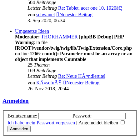
504
BeitrÃ¤ge
Letzter Beitrag
Re: Tablet, acer one 10, 1920â€¦
von
schwanef
Neuester Beitrag
3. Sep 2020, 06:34
Umgesetze Ideen
Moderator:
THORHAMMER
[phpBB Debug] PHP
Warning
: in file
[ROOT]/vendor/twig/twig/lib/Twig/Extension/Core.php
on line
1266
:
count(): Parameter must be an array or an
object that implements Countable
25
Themen
169
BeitrÃ¤ge
Letzter Beitrag
Re: Neue HÃ¤ndlertitel
von
KÃ¤sefuÃŸ
Neuester Beitrag
26. Nov 2018, 20:44
Anmelden
Benutzername:
Passwort:
Ich habe mein Passwort vergessen
|
Angemeldet bleiben