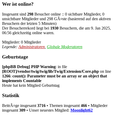
Wer ist online?
Insgesamt sind
298
Besucher online :: 0 sichtbare Mitglieder, 0
unsichtbare Mitglieder und 298 GÃ¤ste (basierend auf den aktiven
Besuchern der letzten 5 Minuten)
Der Besucherrekord liegt bei
1930
Besuchern, die am 9. Jan 2025,
06:56 gleichzeitig online waren.
Mitglieder: 0 Mitglieder
Legende:
Administratoren
,
Globale Moderatoren
Geburtstage
[phpBB Debug] PHP Warning
: in file
[ROOT]/vendor/twig/twig/lib/Twig/Extension/Core.php
on line
1266
:
count(): Parameter must be an array or an object that
implements Countable
Heute hat kein Mitglied Geburtstag
Statistik
BeitrÃ¤ge insgesamt
3716
• Themen insgesamt
466
• Mitglieder
insgesamt
309
• Unser neuestes Mitglied:
Moonlight62