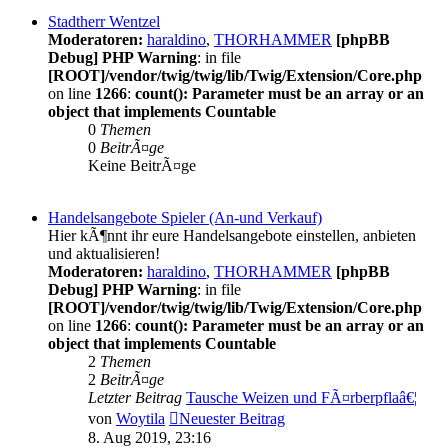
Stadtherr Wentzel
Moderatoren:
haraldino
,
THORHAMMER
[phpBB
Debug] PHP Warning
: in file
[ROOT]/vendor/twig/twig/lib/Twig/Extension/Core.php
on line
1266
:
count(): Parameter must be an array or an
object that implements Countable
0
Themen
0
BeitrÃ¤ge
Keine BeitrÃ¤ge
Handelsangebote Spieler (An-und Verkauf)
Hier kÃ¶nnt ihr eure Handelsangebote einstellen, anbieten
und aktualisieren!
Moderatoren:
haraldino
,
THORHAMMER
[phpBB
Debug] PHP Warning
: in file
[ROOT]/vendor/twig/twig/lib/Twig/Extension/Core.php
on line
1266
:
count(): Parameter must be an array or an
object that implements Countable
2
Themen
2
BeitrÃ¤ge
Letzter Beitrag
Tausche Weizen und FÃ¤rberpflaâ€¦
von
Woytila
Neuester Beitrag
8. Aug 2019, 23:16