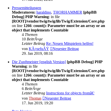
Pressemitteilungen
Moderatoren:
haraldino
,
THORHAMMER
[phpBB
Debug] PHP Warning
: in file
[ROOT]/vendor/twig/twig/lib/Twig/Extension/Core.php
on line
1266
:
count(): Parameter must be an array or an
object that implements Countable
4
Themen
10
BeitrÃ¤ge
Letzter Beitrag
Re: Neuen Mitspielern helfen!
von
KÃ¤sefuÃŸ
Neuester Beitrag
29. Jan 2019, 08:16
Die Zunftmeister [english Version]
[phpBB Debug] PHP
Warning
: in file
[ROOT]/vendor/twig/twig/lib/Twig/Extension/Core.php
on line
1266
:
count(): Parameter must be an array or an
object that implements Countable
4
Themen
6
BeitrÃ¤ge
Letzter Beitrag
Instructions for objects fromâ€¦
von
Thomas
Neuester Beitrag
17. Jun 2019, 19:20