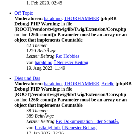
1. Feb 2020, 02:45
Off Topic
Moderatoren:
haraldino
,
THORHAMMER
[phpBB
Debug] PHP Warning
: in file
[ROOT]/vendor/twig/twig/lib/Twig/Extension/Core.php
on line
1266
:
count(): Parameter must be an array or an
object that implements Countable
42
Themen
1229
BeitrÃ¤ge
Letzter Beitrag
Re: Hobbies
von
haraldino
Neuester Beitrag
19. Aug 2023, 11:49
Dies und Das
Moderatoren:
haraldino
,
THORHAMMER
,
Arielle
[phpBB
Debug] PHP Warning
: in file
[ROOT]/vendor/twig/twig/lib/Twig/Extension/Core.php
on line
1266
:
count(): Parameter must be an array or an
object that implements Countable
38
Themen
389
BeitrÃ¤ge
Letzter Beitrag
Re: Dokumentation - der Schatâ€¦
von
Lastknightnik
Neuester Beitrag
17. Jan 2022, 22:26