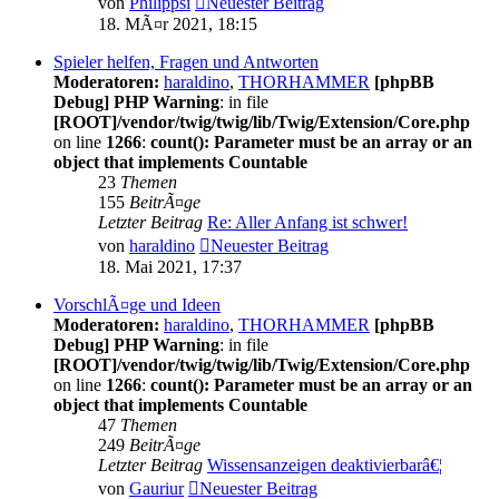
von
Philippsi
Neuester Beitrag
18. MÃ¤r 2021, 18:15
Spieler helfen, Fragen und Antworten
Moderatoren:
haraldino
,
THORHAMMER
[phpBB
Debug] PHP Warning
: in file
[ROOT]/vendor/twig/twig/lib/Twig/Extension/Core.php
on line
1266
:
count(): Parameter must be an array or an
object that implements Countable
23
Themen
155
BeitrÃ¤ge
Letzter Beitrag
Re: Aller Anfang ist schwer!
von
haraldino
Neuester Beitrag
18. Mai 2021, 17:37
VorschlÃ¤ge und Ideen
Moderatoren:
haraldino
,
THORHAMMER
[phpBB
Debug] PHP Warning
: in file
[ROOT]/vendor/twig/twig/lib/Twig/Extension/Core.php
on line
1266
:
count(): Parameter must be an array or an
object that implements Countable
47
Themen
249
BeitrÃ¤ge
Letzter Beitrag
Wissensanzeigen deaktivierbarâ€¦
von
Gauriur
Neuester Beitrag