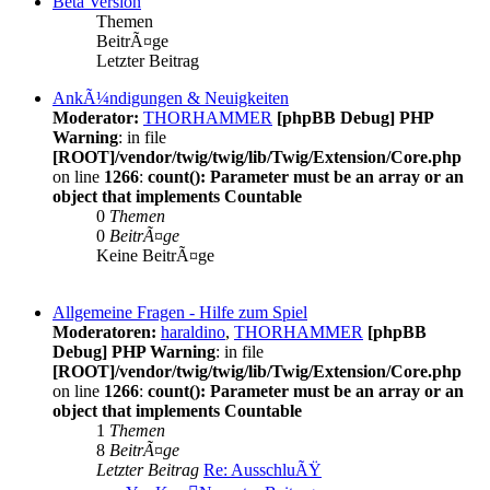
Beta Version
Themen
BeitrÃ¤ge
Letzter Beitrag
AnkÃ¼ndigungen & Neuigkeiten
Moderator:
THORHAMMER
[phpBB Debug] PHP
Warning
: in file
[ROOT]/vendor/twig/twig/lib/Twig/Extension/Core.php
on line
1266
:
count(): Parameter must be an array or an
object that implements Countable
0
Themen
0
BeitrÃ¤ge
Keine BeitrÃ¤ge
Allgemeine Fragen - Hilfe zum Spiel
Moderatoren:
haraldino
,
THORHAMMER
[phpBB
Debug] PHP Warning
: in file
[ROOT]/vendor/twig/twig/lib/Twig/Extension/Core.php
on line
1266
:
count(): Parameter must be an array or an
object that implements Countable
1
Themen
8
BeitrÃ¤ge
Letzter Beitrag
Re: AusschluÃŸ