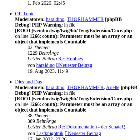
1. Feb 2020, 02:45
Off Topic
Moderatoren:
haraldino
,
THORHAMMER
[phpBB
Debug] PHP Warning
: in file
[ROOT]/vendor/twig/twig/lib/Twig/Extension/Core.php
on line
1266
:
count(): Parameter must be an array or an
object that implements Countable
42
Themen
1229
BeitrÃ¤ge
Letzter Beitrag
Re: Hobbies
von
haraldino
Neuester Beitrag
19. Aug 2023, 11:49
Dies und Das
Moderatoren:
haraldino
,
THORHAMMER
,
Arielle
[phpBB
Debug] PHP Warning
: in file
[ROOT]/vendor/twig/twig/lib/Twig/Extension/Core.php
on line
1266
:
count(): Parameter must be an array or an
object that implements Countable
38
Themen
389
BeitrÃ¤ge
Letzter Beitrag
Re: Dokumentation - der Schatâ€¦
von
Lastknightnik
Neuester Beitrag
17. Jan 2022, 22:26