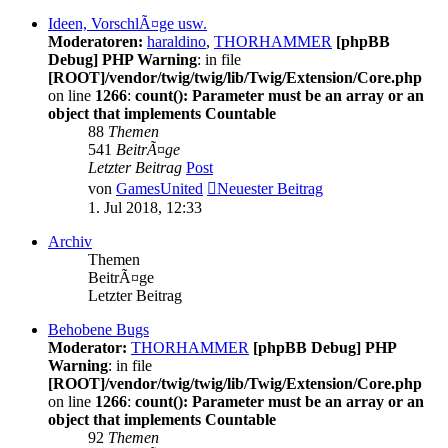
Ideen, VorschlÃ¤ge usw.
Moderatoren:
haraldino
,
THORHAMMER
[phpBB
Debug] PHP Warning
: in file
[ROOT]/vendor/twig/twig/lib/Twig/Extension/Core.php
on line
1266
:
count(): Parameter must be an array or an
object that implements Countable
88
Themen
541
BeitrÃ¤ge
Letzter Beitrag
Post
von
GamesUnited
Neuester Beitrag
1. Jul 2018, 12:33
Archiv
Themen
BeitrÃ¤ge
Letzter Beitrag
Behobene Bugs
Moderator:
THORHAMMER
[phpBB Debug] PHP
Warning
: in file
[ROOT]/vendor/twig/twig/lib/Twig/Extension/Core.php
on line
1266
:
count(): Parameter must be an array or an
object that implements Countable
92
Themen