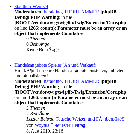
Stadtherr Wentzel
Moderatoren:
haraldino
,
THORHAMMER
[phpBB
Debug] PHP Warning
: in file
[ROOT]/vendor/twig/twig/lib/Twig/Extension/Core.php
on line
1266
:
count(): Parameter must be an array or an
object that implements Countable
0
Themen
0
BeitrÃ¤ge
Keine BeitrÃ¤ge
Handelsangebote Spieler (An-und Verkauf)
Hier kÃ¶nnt ihr eure Handelsangebote einstellen, anbieten
und aktualisieren!
Moderatoren:
haraldino
,
THORHAMMER
[phpBB
Debug] PHP Warning
: in file
[ROOT]/vendor/twig/twig/lib/Twig/Extension/Core.php
on line
1266
:
count(): Parameter must be an array or an
object that implements Countable
2
Themen
2
BeitrÃ¤ge
Letzter Beitrag
Tausche Weizen und FÃ¤rberpflaâ€¦
von
Woytila
Neuester Beitrag
8. Aug 2019, 23:16