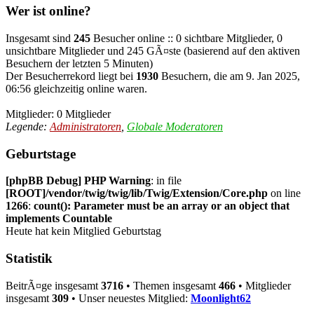
Wer ist online?
Insgesamt sind
245
Besucher online :: 0 sichtbare Mitglieder, 0
unsichtbare Mitglieder und 245 GÃ¤ste (basierend auf den aktiven
Besuchern der letzten 5 Minuten)
Der Besucherrekord liegt bei
1930
Besuchern, die am 9. Jan 2025,
06:56 gleichzeitig online waren.
Mitglieder: 0 Mitglieder
Legende:
Administratoren
,
Globale Moderatoren
Geburtstage
[phpBB Debug] PHP Warning
: in file
[ROOT]/vendor/twig/twig/lib/Twig/Extension/Core.php
on line
1266
:
count(): Parameter must be an array or an object that
implements Countable
Heute hat kein Mitglied Geburtstag
Statistik
BeitrÃ¤ge insgesamt
3716
• Themen insgesamt
466
• Mitglieder
insgesamt
309
• Unser neuestes Mitglied:
Moonlight62