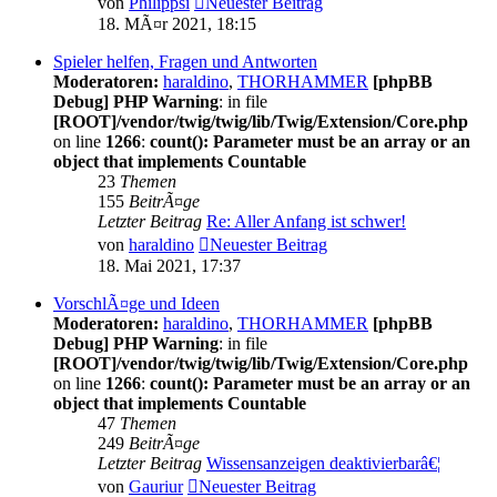
von
Philippsi
Neuester Beitrag
18. MÃ¤r 2021, 18:15
Spieler helfen, Fragen und Antworten
Moderatoren:
haraldino
,
THORHAMMER
[phpBB
Debug] PHP Warning
: in file
[ROOT]/vendor/twig/twig/lib/Twig/Extension/Core.php
on line
1266
:
count(): Parameter must be an array or an
object that implements Countable
23
Themen
155
BeitrÃ¤ge
Letzter Beitrag
Re: Aller Anfang ist schwer!
von
haraldino
Neuester Beitrag
18. Mai 2021, 17:37
VorschlÃ¤ge und Ideen
Moderatoren:
haraldino
,
THORHAMMER
[phpBB
Debug] PHP Warning
: in file
[ROOT]/vendor/twig/twig/lib/Twig/Extension/Core.php
on line
1266
:
count(): Parameter must be an array or an
object that implements Countable
47
Themen
249
BeitrÃ¤ge
Letzter Beitrag
Wissensanzeigen deaktivierbarâ€¦
von
Gauriur
Neuester Beitrag