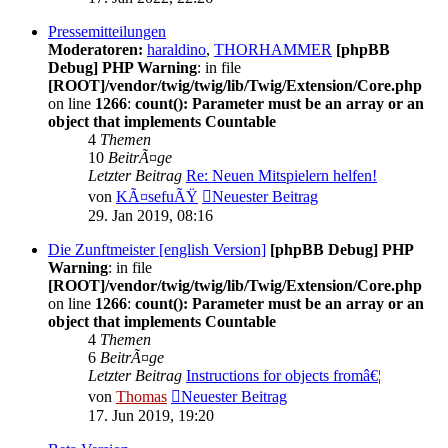
Pressemitteilungen
Moderatoren:
haraldino
,
THORHAMMER
[phpBB
Debug] PHP Warning
: in file
[ROOT]/vendor/twig/twig/lib/Twig/Extension/Core.php
on line
1266
:
count(): Parameter must be an array or an
object that implements Countable
4
Themen
10
BeitrÃ¤ge
Letzter Beitrag
Re: Neuen Mitspielern helfen!
von
KÃ¤sefuÃŸ
Neuester Beitrag
29. Jan 2019, 08:16
Die Zunftmeister [english Version]
[phpBB Debug] PHP
Warning
: in file
[ROOT]/vendor/twig/twig/lib/Twig/Extension/Core.php
on line
1266
:
count(): Parameter must be an array or an
object that implements Countable
4
Themen
6
BeitrÃ¤ge
Letzter Beitrag
Instructions for objects fromâ€¦
von
Thomas
Neuester Beitrag
17. Jun 2019, 19:20