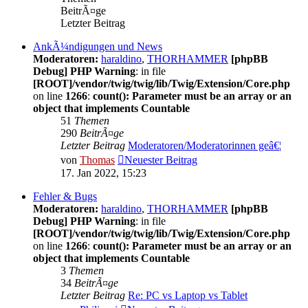
BeitrÃ¤ge
Letzter Beitrag
AnkÃ¼ndigungen und News
Moderatoren:
haraldino
,
THORHAMMER
[phpBB
Debug] PHP Warning
: in file
[ROOT]/vendor/twig/twig/lib/Twig/Extension/Core.php
on line
1266
:
count(): Parameter must be an array or an
object that implements Countable
51
Themen
290
BeitrÃ¤ge
Letzter Beitrag
Moderatoren/Moderatorinnen geâ€¦
von
Thomas
Neuester Beitrag
17. Jan 2022, 15:23
Fehler & Bugs
Moderatoren:
haraldino
,
THORHAMMER
[phpBB
Debug] PHP Warning
: in file
[ROOT]/vendor/twig/twig/lib/Twig/Extension/Core.php
on line
1266
:
count(): Parameter must be an array or an
object that implements Countable
3
Themen
34
BeitrÃ¤ge
Letzter Beitrag
Re: PC vs Laptop vs Tablet