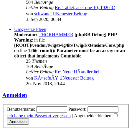
504
BeitrÃ¤ge
Letzter Beitrag
Re: Tablet, acer one 10, 1920â€¦
von
schwanef
Neuester Beitrag
3. Sep 2020, 06:34
Umgesetze Ideen
Moderator:
THORHAMMER
[phpBB Debug] PHP
Warning
: in file
[ROOT]/vendor/twig/twig/lib/Twig/Extension/Core.php
on line
1266
:
count(): Parameter must be an array or an
object that implements Countable
25
Themen
169
BeitrÃ¤ge
Letzter Beitrag
Re: Neue HÃ¤ndlertitel
von
KÃ¤sefuÃŸ
Neuester Beitrag
26. Nov 2018, 20:44
Anmelden
Benutzername:
Passwort:
Ich habe mein Passwort vergessen
|
Angemeldet bleiben