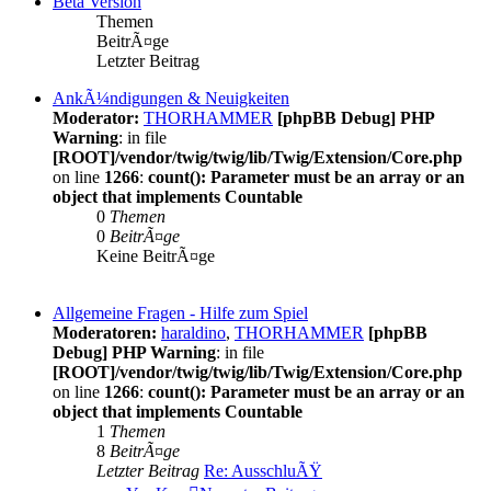
Beta Version
Themen
BeitrÃ¤ge
Letzter Beitrag
AnkÃ¼ndigungen & Neuigkeiten
Moderator:
THORHAMMER
[phpBB Debug] PHP
Warning
: in file
[ROOT]/vendor/twig/twig/lib/Twig/Extension/Core.php
on line
1266
:
count(): Parameter must be an array or an
object that implements Countable
0
Themen
0
BeitrÃ¤ge
Keine BeitrÃ¤ge
Allgemeine Fragen - Hilfe zum Spiel
Moderatoren:
haraldino
,
THORHAMMER
[phpBB
Debug] PHP Warning
: in file
[ROOT]/vendor/twig/twig/lib/Twig/Extension/Core.php
on line
1266
:
count(): Parameter must be an array or an
object that implements Countable
1
Themen
8
BeitrÃ¤ge
Letzter Beitrag
Re: AusschluÃŸ