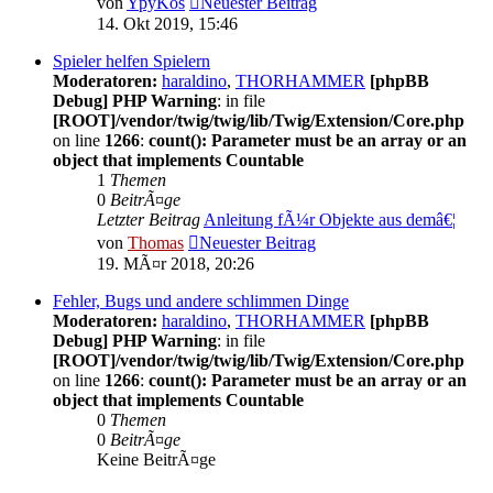
von
YpyKos
Neuester Beitrag
14. Okt 2019, 15:46
Spieler helfen Spielern
Moderatoren:
haraldino
,
THORHAMMER
[phpBB
Debug] PHP Warning
: in file
[ROOT]/vendor/twig/twig/lib/Twig/Extension/Core.php
on line
1266
:
count(): Parameter must be an array or an
object that implements Countable
1
Themen
0
BeitrÃ¤ge
Letzter Beitrag
Anleitung fÃ¼r Objekte aus demâ€¦
von
Thomas
Neuester Beitrag
19. MÃ¤r 2018, 20:26
Fehler, Bugs und andere schlimmen Dinge
Moderatoren:
haraldino
,
THORHAMMER
[phpBB
Debug] PHP Warning
: in file
[ROOT]/vendor/twig/twig/lib/Twig/Extension/Core.php
on line
1266
:
count(): Parameter must be an array or an
object that implements Countable
0
Themen
0
BeitrÃ¤ge
Keine BeitrÃ¤ge