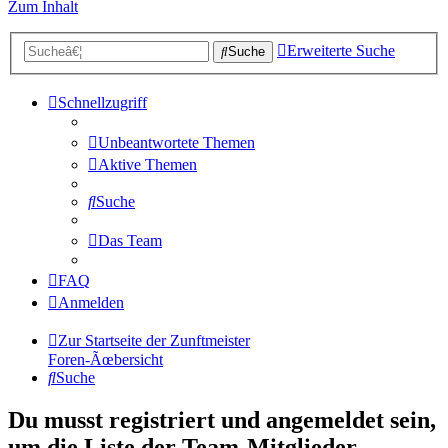
Zum Inhalt
Erweiterte Suche
Suche
Schnellzugriff
Unbeantwortete Themen
Aktive Themen
Suche
Das Team
FAQ
Anmelden
Zur Startseite der Zunftmeister
Foren-Ãœbersicht
Suche
Du musst registriert und angemeldet sein,
um die Liste der Team-Mitglieder