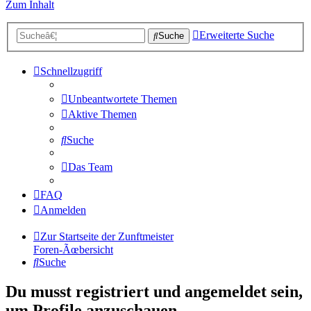
Zum Inhalt
Erweiterte Suche
Suche
Schnellzugriff
Unbeantwortete Themen
Aktive Themen
Suche
Das Team
FAQ
Anmelden
Zur Startseite der Zunftmeister
Foren-Ãœbersicht
Suche
Du musst registriert und angemeldet sein,
um Profile anzuschauen.