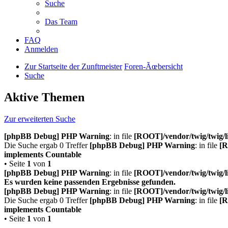
Suche
Das Team
FAQ
Anmelden
Zur Startseite der Zunftmeister
Foren-Ãœbersicht
Suche
Aktive Themen
Zur erweiterten Suche
[phpBB Debug] PHP Warning
: in file
[ROOT]/vendor/twig/twig/l
Die Suche ergab 0 Treffer
[phpBB Debug] PHP Warning
: in file
[R
implements Countable
• Seite
1
von
1
[phpBB Debug] PHP Warning
: in file
[ROOT]/vendor/twig/twig/l
Es wurden keine passenden Ergebnisse gefunden.
[phpBB Debug] PHP Warning
: in file
[ROOT]/vendor/twig/twig/l
Die Suche ergab 0 Treffer
[phpBB Debug] PHP Warning
: in file
[R
implements Countable
• Seite
1
von
1