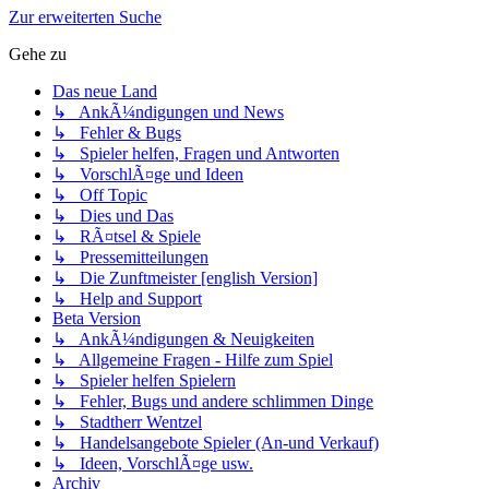
Zur erweiterten Suche
Gehe zu
Das neue Land
↳ AnkÃ¼ndigungen und News
↳ Fehler & Bugs
↳ Spieler helfen, Fragen und Antworten
↳ VorschlÃ¤ge und Ideen
↳ Off Topic
↳ Dies und Das
↳ RÃ¤tsel & Spiele
↳ Pressemitteilungen
↳ Die Zunftmeister [english Version]
↳ Help and Support
Beta Version
↳ AnkÃ¼ndigungen & Neuigkeiten
↳ Allgemeine Fragen - Hilfe zum Spiel
↳ Spieler helfen Spielern
↳ Fehler, Bugs und andere schlimmen Dinge
↳ Stadtherr Wentzel
↳ Handelsangebote Spieler (An-und Verkauf)
↳ Ideen, VorschlÃ¤ge usw.
Archiv