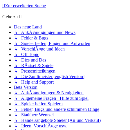
Zur erweiterten Suche
Gehe zu
Das neue Land
↳ AnkÃ¼ndigungen und News
↳ Fehler & Bugs
↳ Spieler helfen, Fragen und Antworten
↳ VorschlÃ¤ge und Ideen
↳ Off Topic
↳ Dies und Das
↳ RÃ¤tsel & Spiele
↳ Pressemitteilungen
↳ Die Zunftmeister [english Version]
↳ Help and Support
Beta Version
↳ AnkÃ¼ndigungen & Neuigkeiten
↳ Allgemeine Fragen - Hilfe zum Spiel
↳ Spieler helfen Spielern
↳ Fehler, Bugs und andere schlimmen Dinge
↳ Stadtherr Wentzel
↳ Handelsangebote Spieler (An-und Verkauf)
↳ Ideen, VorschlÃ¤ge usw.