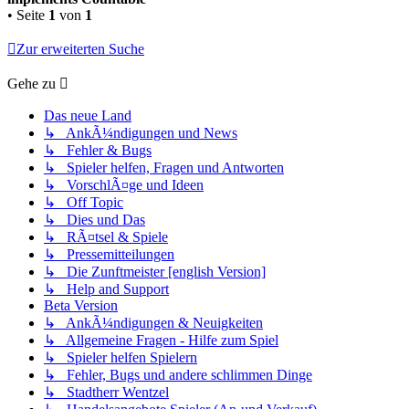
• Seite
1
von
1
Zur erweiterten Suche
Gehe zu
Das neue Land
↳ AnkÃ¼ndigungen und News
↳ Fehler & Bugs
↳ Spieler helfen, Fragen und Antworten
↳ VorschlÃ¤ge und Ideen
↳ Off Topic
↳ Dies und Das
↳ RÃ¤tsel & Spiele
↳ Pressemitteilungen
↳ Die Zunftmeister [english Version]
↳ Help and Support
Beta Version
↳ AnkÃ¼ndigungen & Neuigkeiten
↳ Allgemeine Fragen - Hilfe zum Spiel
↳ Spieler helfen Spielern
↳ Fehler, Bugs und andere schlimmen Dinge
↳ Stadtherr Wentzel