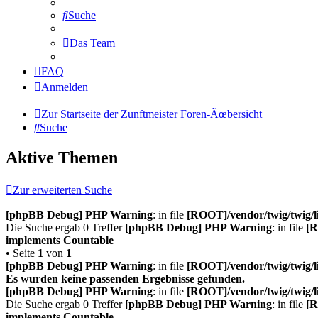
Suche
Das Team
FAQ
Anmelden
Zur Startseite der Zunftmeister
Foren-Ãœbersicht
Suche
Aktive Themen
Zur erweiterten Suche
[phpBB Debug] PHP Warning
: in file
[ROOT]/vendor/twig/twig/l
Die Suche ergab 0 Treffer
[phpBB Debug] PHP Warning
: in file
[R
implements Countable
• Seite
1
von
1
[phpBB Debug] PHP Warning
: in file
[ROOT]/vendor/twig/twig/l
Es wurden keine passenden Ergebnisse gefunden.
[phpBB Debug] PHP Warning
: in file
[ROOT]/vendor/twig/twig/l
Die Suche ergab 0 Treffer
[phpBB Debug] PHP Warning
: in file
[R
implements Countable