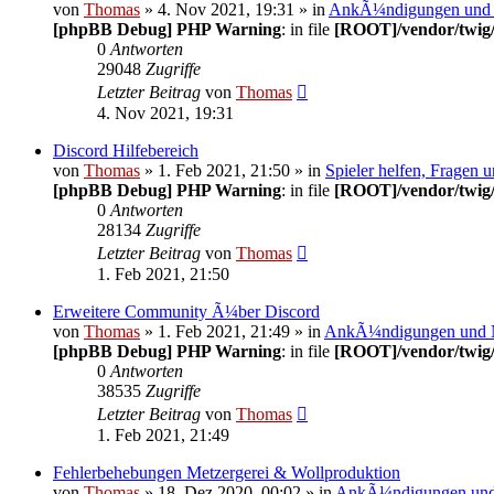
von
Thomas
» 4. Nov 2021, 19:31 » in
AnkÃ¼ndigungen und
[phpBB Debug] PHP Warning
: in file
[ROOT]/vendor/twig/
0
Antworten
29048
Zugriffe
Letzter Beitrag
von
Thomas
4. Nov 2021, 19:31
Discord Hilfebereich
von
Thomas
» 1. Feb 2021, 21:50 » in
Spieler helfen, Fragen 
[phpBB Debug] PHP Warning
: in file
[ROOT]/vendor/twig/
0
Antworten
28134
Zugriffe
Letzter Beitrag
von
Thomas
1. Feb 2021, 21:50
Erweitere Community Ã¼ber Discord
von
Thomas
» 1. Feb 2021, 21:49 » in
AnkÃ¼ndigungen und
[phpBB Debug] PHP Warning
: in file
[ROOT]/vendor/twig/
0
Antworten
38535
Zugriffe
Letzter Beitrag
von
Thomas
1. Feb 2021, 21:49
Fehlerbehebungen Metzergerei & Wollproduktion
von
Thomas
» 18. Dez 2020, 00:02 » in
AnkÃ¼ndigungen un