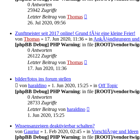
0
Antworten
25942
Zugriffe
Letzter Beitrag
von
Thomas
26. Jul 2020, 09:56
Zunftmeister seit 2017 online! Grund fÃ¼r eine kleine Feier!
von
Thomas
» 17. Jun 2020, 11:36 » in
AnkÃ¼ndigungen und
[phpBB Debug] PHP Warning
: in file
[ROOT]/vendor/twig/
0
Antworten
26122
Zugriffe
Letzter Beitrag
von
Thomas
17. Jun 2020, 11:36
bilder/fotos ins forum stellen
von
haraldino
» 1. Jun 2020, 15:25 » in
Off Topic
[phpBB Debug] PHP Warning
: in file
[ROOT]/vendor/twig/
0
Antworten
28733
Zugriffe
Letzter Beitrag
von
haraldino
1. Jun 2020, 15:25
Wissensanzeigen deaktivierbar schalten?
von
Gauriur
» 1. Feb 2020, 02:45 » in
VorschlÃ¤ge und Ideen
[phpBB Debug] PHP Warning
: in file
[ROOT]/vendor/twig/