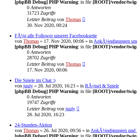
[phpBB Debug] PHP Warning
: in file
[ROOT]/vendor/twig/
0
Antworten
31723
Zugriffe
Letzter Beitrag
von
Thomas
30. Nov 2020, 00:24
FÃ¼r alle Follower unserer Facebookseite
von
Thomas
» 17. Nov 2020, 00:06 » in
AnkÃ¼ndigungen un
[phpBB Debug] PHP Warning
: in file
[ROOT]/vendor/twig/
0
Antworten
28702
Zugriffe
Letzter Beitrag
von
Thomas
17. Nov 2020, 00:06
Die Spiele im Chat :)
von
juuly
» 28. Jul 2020, 16:23 » in
RÃ¤tsel & Spiele
[phpBB Debug] PHP Warning
: in file
[ROOT]/vendor/twig/
0
Antworten
19747
Zugriffe
Letzter Beitrag
von
juuly
28. Jul 2020, 16:23
24-Stunden-Aktion
von
Thomas
» 26. Jul 2020, 09:56 » in
AnkÃ¼ndigungen und
[phpBB Debug] PHP Warning
: in file
[ROOT]/vendor/twig/