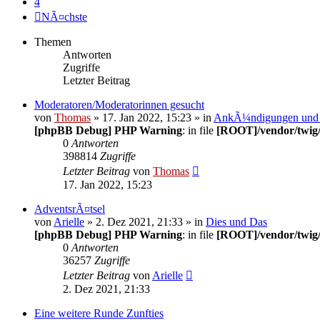
4
NÃ¤chste
Themen
Antworten
Zugriffe
Letzter Beitrag
Moderatoren/Moderatorinnen gesucht
von
Thomas
» 17. Jan 2022, 15:23 » in
AnkÃ¼ndigungen und
[phpBB Debug] PHP Warning
: in file
[ROOT]/vendor/twig/
0
Antworten
398814
Zugriffe
Letzter Beitrag
von
Thomas
17. Jan 2022, 15:23
AdventsrÃ¤tsel
von
Arielle
» 2. Dez 2021, 21:33 » in
Dies und Das
[phpBB Debug] PHP Warning
: in file
[ROOT]/vendor/twig/
0
Antworten
36257
Zugriffe
Letzter Beitrag
von
Arielle
2. Dez 2021, 21:33
Eine weitere Runde Zunfties