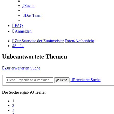
Suche
Das Team
FAQ
Anmelden
Zur Startseite der Zunftmeister
Foren-Ãœbersicht
Suche
Unbeantwortete Themen
Zur erweiterten Suche
Erweiterte Suche
Suche
Die Suche ergab 93 Treffer
1
2
3