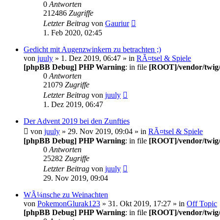
0
Antworten
212486
Zugriffe
Letzter Beitrag
von
Gauriur
1. Feb 2020, 02:45
Gedicht mit Augenzwinkern zu betrachten ;)
von
juuly
» 1. Dez 2019, 06:47 » in
RÃ¤tsel & Spiele
[phpBB Debug] PHP Warning
: in file
[ROOT]/vendor/twig/
0
Antworten
21079
Zugriffe
Letzter Beitrag
von
juuly
1. Dez 2019, 06:47
Der Advent 2019 bei den Zunfties
von
juuly
» 29. Nov 2019, 09:04 » in
RÃ¤tsel & Spiele
[phpBB Debug] PHP Warning
: in file
[ROOT]/vendor/twig/
0
Antworten
25282
Zugriffe
Letzter Beitrag
von
juuly
29. Nov 2019, 09:04
WÃ¼nsche zu Weinachten
von
PokemonGlurak123
» 31. Okt 2019, 17:27 » in
Off Topic
[phpBB Debug] PHP Warning
: in file
[ROOT]/vendor/twig/