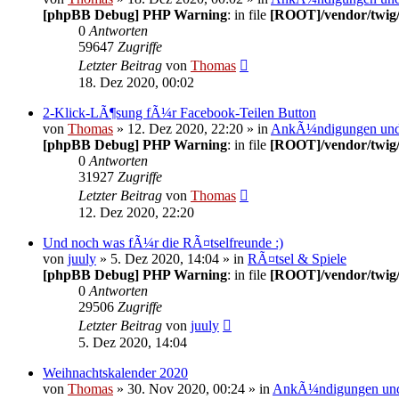
[phpBB Debug] PHP Warning
: in file
[ROOT]/vendor/twig/
0
Antworten
59647
Zugriffe
Letzter Beitrag
von
Thomas
18. Dez 2020, 00:02
2-Klick-LÃ¶sung fÃ¼r Facebook-Teilen Button
von
Thomas
» 12. Dez 2020, 22:20 » in
AnkÃ¼ndigungen un
[phpBB Debug] PHP Warning
: in file
[ROOT]/vendor/twig/
0
Antworten
31927
Zugriffe
Letzter Beitrag
von
Thomas
12. Dez 2020, 22:20
Und noch was fÃ¼r die RÃ¤tselfreunde :)
von
juuly
» 5. Dez 2020, 14:04 » in
RÃ¤tsel & Spiele
[phpBB Debug] PHP Warning
: in file
[ROOT]/vendor/twig/
0
Antworten
29506
Zugriffe
Letzter Beitrag
von
juuly
5. Dez 2020, 14:04
Weihnachtskalender 2020
von
Thomas
» 30. Nov 2020, 00:24 » in
AnkÃ¼ndigungen un