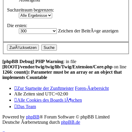
Suchzeitraum begrenzen:
Die ersten:
Zeichen der BeitrÃ¤ge anzeigen
[phpBB Debug] PHP Warning
: in file
[ROOT]/vendor/twig/twig/lib/Twig/Extension/Core.php
on line
1266
:
count(): Parameter must be an array or an object that
implements Countable
Zur Startseite der Zunftmeister
Foren-Ãœbersicht
Alle Zeiten sind
UTC+02:00
Alle Cookies des Boards lÃ¶schen
Das Team
Powered by
phpBB
® Forum Software © phpBB Limited
Deutsche Ãœbersetzung durch
phpBB.de