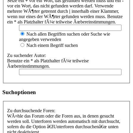
Setze ein
+
vor ein Wort, das gefunden werden muss und ein
-
vor ein Wort, das nicht gefunden werden darf. Verwende
mehrere WÃ¶rter getrennt durch
|
innerhalb einer Klammer,
wenn nur eines der WÃ¶rter gefunden werden muss. Benutze
ein * als Platzhalter fÃ¼r teilweise Ãœbereinstimmungen.
Nach allen Begriffen suchen oder Suche wie
angegeben verwenden
Nach einem Begriff suchen
Zu suchender Autor:
Benutze ein * als Platzhalter fÃ¼r teilweise
Ãœbereinstimmungen.
Suchoptionen
Zu durchsuchende Foren:
WÃ¤hle das Forum oder die Foren aus, in denen gesucht
werden soll. Unterforen werden automatisch mit durchsucht,
sofern du die Option â€žUnterforen durchsuchenâ€œ unten
nicht deaktivierst.