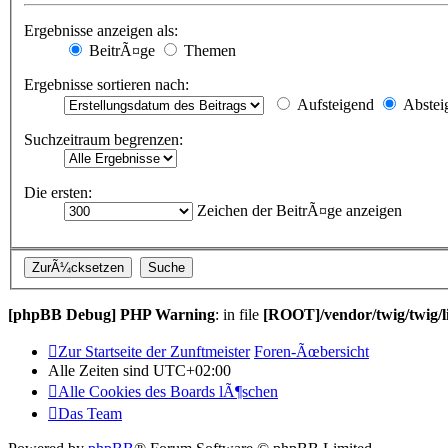
Ergebnisse anzeigen als:
BeitrÃ¤ge
Themen
Ergebnisse sortieren nach:
Aufsteigend
Abstei
Suchzeitraum begrenzen:
Die ersten:
Zeichen der BeitrÃ¤ge anzeigen
[phpBB Debug] PHP Warning
: in file
[ROOT]/vendor/twig/twig/l
Zur Startseite der Zunftmeister
Foren-Ãœbersicht
Alle Zeiten sind
UTC+02:00
Alle Cookies des Boards lÃ¶schen
Das Team