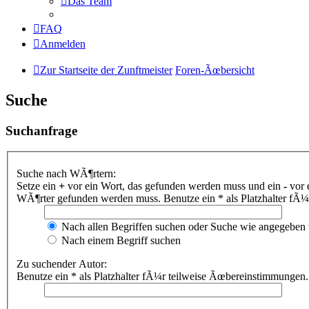
Das Team
FAQ
Anmelden
Zur Startseite der Zunftmeister
Foren-Ãœbersicht
Suche
Suchanfrage
Suche nach WÃ¶rtern:
Setze ein
+
vor ein Wort, das gefunden werden muss und ein
-
vor 
WÃ¶rter gefunden werden muss. Benutze ein * als Platzhalter fÃ
Nach allen Begriffen suchen oder Suche wie angegeben
Nach einem Begriff suchen
Zu suchender Autor:
Benutze ein * als Platzhalter fÃ¼r teilweise Ãœbereinstimmungen.