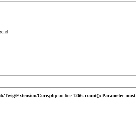
gend
ib/Twig/Extension/Core.php
on line
1266
:
count(): Parameter must