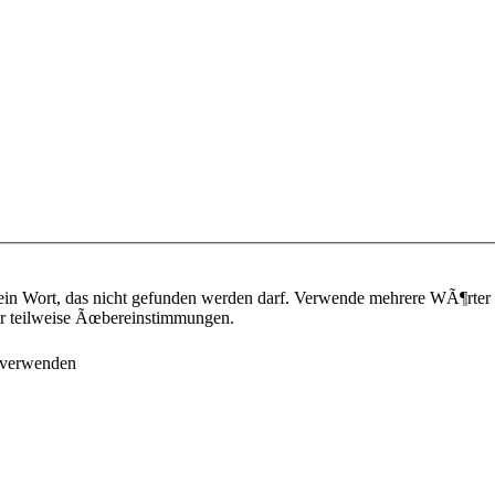
ein Wort, das nicht gefunden werden darf. Verwende mehrere WÃ¶rter
¼r teilweise Ãœbereinstimmungen.
 verwenden