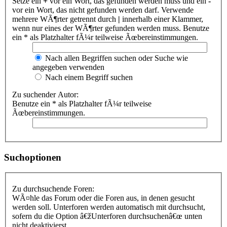
Setze ein
+
vor ein Wort, das gefunden werden muss und ein
-
vor ein Wort, das nicht gefunden werden darf. Verwende
mehrere WÃ¶rter getrennt durch
|
innerhalb einer Klammer,
wenn nur eines der WÃ¶rter gefunden werden muss. Benutze
ein * als Platzhalter fÃ¼r teilweise Ãœbereinstimmungen.
Nach allen Begriffen suchen oder Suche wie
angegeben verwenden
Nach einem Begriff suchen
Zu suchender Autor:
Benutze ein * als Platzhalter fÃ¼r teilweise
Ãœbereinstimmungen.
Suchoptionen
Zu durchsuchende Foren:
WÃ¤hle das Forum oder die Foren aus, in denen gesucht
werden soll. Unterforen werden automatisch mit durchsucht,
sofern du die Option â€žUnterforen durchsuchenâ€œ unten
nicht deaktivierst.