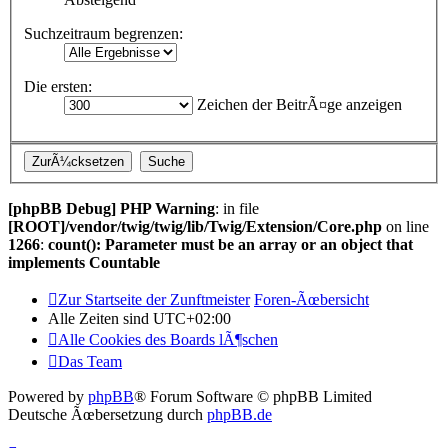
Suchzeitraum begrenzen:
Die ersten:
Zeichen der BeitrÃ¤ge anzeigen
[phpBB Debug] PHP Warning
: in file
[ROOT]/vendor/twig/twig/lib/Twig/Extension/Core.php
on line
1266
:
count(): Parameter must be an array or an object that
implements Countable
Zur Startseite der Zunftmeister
Foren-Ãœbersicht
Alle Zeiten sind
UTC+02:00
Alle Cookies des Boards lÃ¶schen
Das Team
Powered by
phpBB
® Forum Software © phpBB Limited
Deutsche Ãœbersetzung durch
phpBB.de