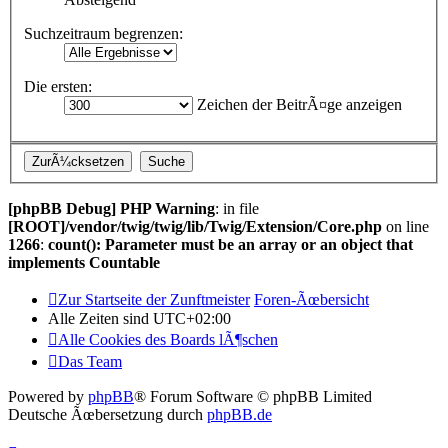
Suchzeitraum begrenzen:
Die ersten:
Zeichen der BeitrÃ¤ge anzeigen
[phpBB Debug] PHP Warning
: in file
[ROOT]/vendor/twig/twig/lib/Twig/Extension/Core.php
on line
1266
:
count(): Parameter must be an array or an object that
implements Countable
Zur Startseite der Zunftmeister
Foren-Ãœbersicht
Alle Zeiten sind
UTC+02:00
Alle Cookies des Boards lÃ¶schen
Das Team
Powered by
phpBB
® Forum Software © phpBB Limited
Deutsche Ãœbersetzung durch
phpBB.de