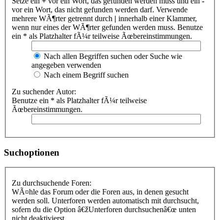
Setze ein
+
vor ein Wort, das gefunden werden muss und ein
-
vor ein Wort, das nicht gefunden werden darf. Verwende
mehrere WÃ¶rter getrennt durch
|
innerhalb einer Klammer,
wenn nur eines der WÃ¶rter gefunden werden muss. Benutze
ein * als Platzhalter fÃ¼r teilweise Ãœbereinstimmungen.
Nach allen Begriffen suchen oder Suche wie
angegeben verwenden
Nach einem Begriff suchen
Zu suchender Autor:
Benutze ein * als Platzhalter fÃ¼r teilweise
Ãœbereinstimmungen.
Suchoptionen
Zu durchsuchende Foren:
WÃ¤hle das Forum oder die Foren aus, in denen gesucht
werden soll. Unterforen werden automatisch mit durchsucht,
sofern du die Option â€žUnterforen durchsuchenâ€œ unten
nicht deaktivierst.