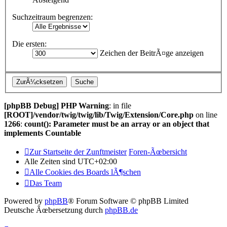
Suchzeitraum begrenzen:
Die ersten:
Zeichen der BeitrÃ¤ge anzeigen
[phpBB Debug] PHP Warning
: in file
[ROOT]/vendor/twig/twig/lib/Twig/Extension/Core.php
on line
1266
:
count(): Parameter must be an array or an object that
implements Countable
Zur Startseite der Zunftmeister
Foren-Ãœbersicht
Alle Zeiten sind
UTC+02:00
Alle Cookies des Boards lÃ¶schen
Das Team
Powered by
phpBB
® Forum Software © phpBB Limited
Deutsche Ãœbersetzung durch
phpBB.de