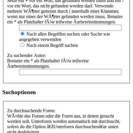
Setze ein
+
vor ein Wort, das gefunden werden muss und ein
-
vor ein Wort, das nicht gefunden werden darf. Verwende
mehrere WÃ¶rter getrennt durch
|
innerhalb einer Klammer,
wenn nur eines der WÃ¶rter gefunden werden muss. Benutze
ein * als Platzhalter fÃ¼r teilweise Ãœbereinstimmungen.
Nach allen Begriffen suchen oder Suche wie
angegeben verwenden
Nach einem Begriff suchen
Zu suchender Autor:
Benutze ein * als Platzhalter fÃ¼r teilweise
Ãœbereinstimmungen.
Suchoptionen
Zu durchsuchende Foren:
WÃ¤hle das Forum oder die Foren aus, in denen gesucht
werden soll. Unterforen werden automatisch mit durchsucht,
sofern du die Option â€žUnterforen durchsuchenâ€œ unten
nicht deaktivierst.