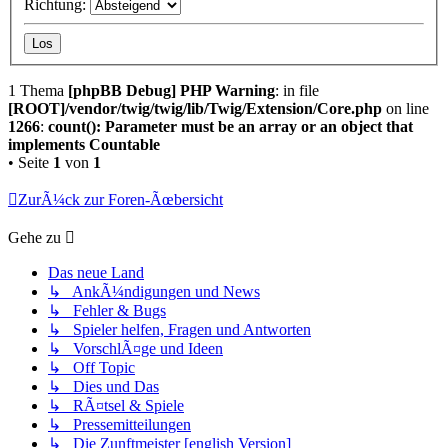
Richtung:
1 Thema
[phpBB Debug] PHP Warning
: in file
[ROOT]/vendor/twig/twig/lib/Twig/Extension/Core.php
on line
1266
:
count(): Parameter must be an array or an object that
implements Countable
• Seite
1
von
1
ZurÃ¼ck zur Foren-Ãœbersicht
Gehe zu
Das neue Land
↳ AnkÃ¼ndigungen und News
↳ Fehler & Bugs
↳ Spieler helfen, Fragen und Antworten
↳ VorschlÃ¤ge und Ideen
↳ Off Topic
↳ Dies und Das
↳ RÃ¤tsel & Spiele
↳ Pressemitteilungen
↳ Die Zunftmeister [english Version]