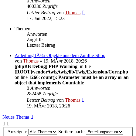
0
Antworten
400336
Zugriffe
Letzter Beitrag
von
Thomas
17. Jan 2022, 15:23
Themen
Antworten
Zugriffe
Letzter Beitrag
Anleitung fÃ¼r Objekte aus dem Zunftie-Shop
von
Thomas
» 19. MÃ¤r 2018, 20:26
[phpBB Debug] PHP Warning
: in file
[ROOT]/vendor/twig/twig/lib/Twig/Extension/Core.php
on line
1266
:
count(): Parameter must be an array or an
object that implements Countable
0
Antworten
282458
Zugriffe
Letzter Beitrag
von
Thomas
19. MÃ¤r 2018, 20:26
Neues Thema
Anzeigen:
Sortiere nach: