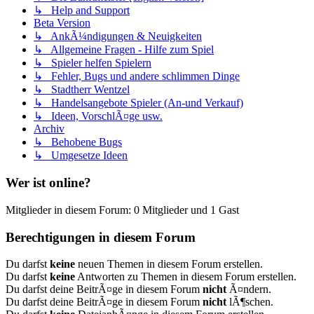
↳ Help and Support
Beta Version
↳ AnkÃ¼ndigungen & Neuigkeiten
↳ Allgemeine Fragen - Hilfe zum Spiel
↳ Spieler helfen Spielern
↳ Fehler, Bugs und andere schlimmen Dinge
↳ Stadtherr Wentzel
↳ Handelsangebote Spieler (An-und Verkauf)
↳ Ideen, VorschlÃ¤ge usw.
Archiv
↳ Behobene Bugs
↳ Umgesetze Ideen
Wer ist online?
Mitglieder in diesem Forum: 0 Mitglieder und 1 Gast
Berechtigungen in diesem Forum
Du darfst
keine
neuen Themen in diesem Forum erstellen.
Du darfst
keine
Antworten zu Themen in diesem Forum erstellen.
Du darfst deine BeitrÃ¤ge in diesem Forum
nicht
Ã¤ndern.
Du darfst deine BeitrÃ¤ge in diesem Forum
nicht
lÃ¶schen.