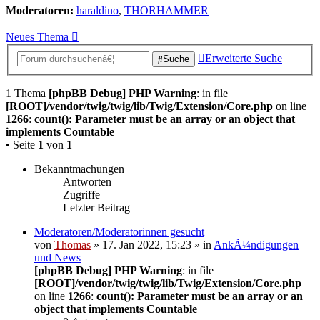
Moderatoren:
haraldino
,
THORHAMMER
Neues Thema
Erweiterte Suche
Suche
1 Thema
[phpBB Debug] PHP Warning
: in file
[ROOT]/vendor/twig/twig/lib/Twig/Extension/Core.php
on line
1266
:
count(): Parameter must be an array or an object that
implements Countable
• Seite
1
von
1
Bekanntmachungen
Antworten
Zugriffe
Letzter Beitrag
Moderatoren/Moderatorinnen gesucht
von
Thomas
» 17. Jan 2022, 15:23 » in
AnkÃ¼ndigungen
und News
[phpBB Debug] PHP Warning
: in file
[ROOT]/vendor/twig/twig/lib/Twig/Extension/Core.php
on line
1266
:
count(): Parameter must be an array or an
object that implements Countable