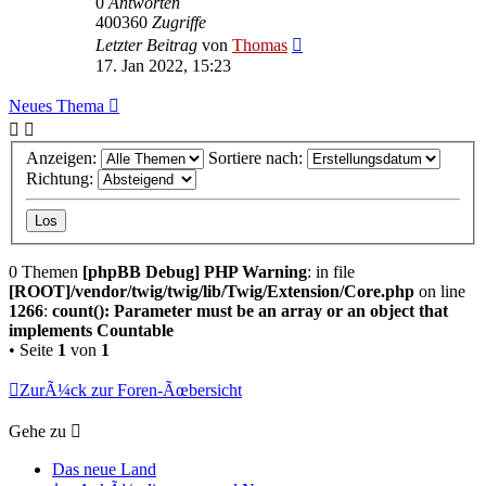
0
Antworten
400360
Zugriffe
Letzter Beitrag
von
Thomas
17. Jan 2022, 15:23
Neues Thema
Anzeigen:
Sortiere nach:
Richtung:
0 Themen
[phpBB Debug] PHP Warning
: in file
[ROOT]/vendor/twig/twig/lib/Twig/Extension/Core.php
on line
1266
:
count(): Parameter must be an array or an object that
implements Countable
• Seite
1
von
1
ZurÃ¼ck zur Foren-Ãœbersicht
Gehe zu
Das neue Land