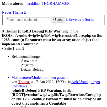
Moderatoren:
haraldino
,
THORHAMMER
Neues Thema
Erweiterte Suche
Suche
0 Themen
[phpBB Debug] PHP Warning
: in file
[ROOT]/vendor/twig/twig/lib/Twig/Extension/Core.php
on line
1266
:
count(): Parameter must be an array or an object that
implements Countable
• Seite
1
von
1
Bekanntmachungen
Antworten
Zugriffe
Letzter Beitrag
Moderatoren/Moderatorinnen gesucht
von
Thomas
» 17. Jan 2022, 15:23 » in
AnkÃ¼ndigungen
und News
[phpBB Debug] PHP Warning
: in file
[ROOT]/vendor/twig/twig/lib/Twig/Extension/Core.php
on line
1266
:
count(): Parameter must be an array or an
object that implements Countable