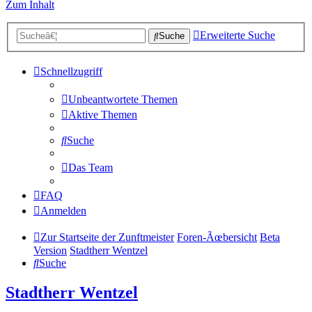
Zum Inhalt
Erweiterte Suche
Suche
Schnellzugriff
Unbeantwortete Themen
Aktive Themen
Suche
Das Team
FAQ
Anmelden
Zur Startseite der Zunftmeister
Foren-Ãœbersicht
Beta
Version
Stadtherr Wentzel
Suche
Stadtherr Wentzel