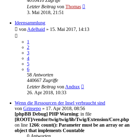
4010410
Zugriffe
Letzter Beitrag
von
Thomas
3. Mai 2018, 21:51
Ideensammlung
von
Adelhaid
» 15. Mai 2017, 14:13
1
2
3
4
5
6
58
Antworten
440667
Zugriffe
Letzter Beitrag
von
Andrax
26. Apr 2018, 10:33
Wenn die Ressourcen der Insel verbraucht sind
von
Grinsepo
» 17. Apr 2018, 08:56
[phpBB Debug] PHP Warning
: in file
[ROOT]/vendor/twig/twig/lib/Twig/Extension/Core.php
on line
1266
:
count(): Parameter must be an array or an
object that implements Countable
0
Antworten