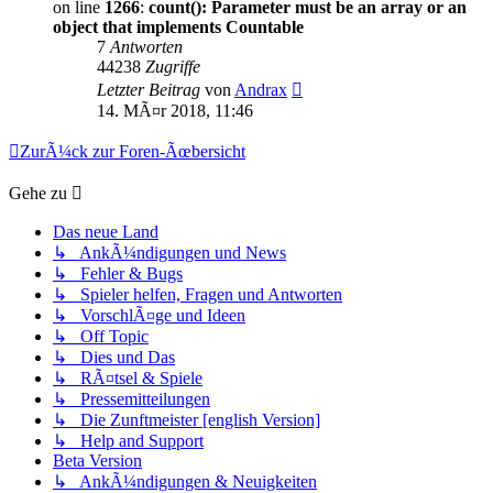
on line
1266
:
count(): Parameter must be an array or an
object that implements Countable
7
Antworten
44238
Zugriffe
Letzter Beitrag
von
Andrax
14. MÃ¤r 2018, 11:46
ZurÃ¼ck zur Foren-Ãœbersicht
Gehe zu
Das neue Land
↳ AnkÃ¼ndigungen und News
↳ Fehler & Bugs
↳ Spieler helfen, Fragen und Antworten
↳ VorschlÃ¤ge und Ideen
↳ Off Topic
↳ Dies und Das
↳ RÃ¤tsel & Spiele
↳ Pressemitteilungen
↳ Die Zunftmeister [english Version]
↳ Help and Support
Beta Version
↳ AnkÃ¼ndigungen & Neuigkeiten