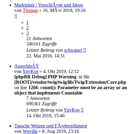
Marktplatz | VorschlÃ¤ge und Ideen
von
Thomas
» 16. MÃ¤r 2018, 19:16
1
2
3
21
Antworten
340161
Zugriffe
Letzter Beitrag
von
schwanef
22. Mai 2018, 14:31
AusschluÃŸ
von
YpyKos
» 4. Okt 2019, 12:12
[phpBB Debug] PHP Warning
: in file
[ROOT]/vendor/twig/twig/lib/Twig/Extension/Core.php
on line
1266
:
count(): Parameter must be an array or an
object that implements Countable
7
Antworten
696361
Zugriffe
Letzter Beitrag
von
YpyKos
14. Okt 2019, 15:46
Tausche Weizen und FÃ¤rberpflanzen
von
Woytila
» 8. Aug 2019, 23:16