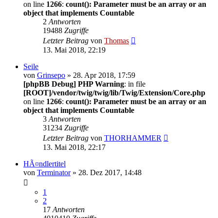
on line
1266
:
count(): Parameter must be an array or an
object that implements Countable
2
Antworten
19488
Zugriffe
Letzter Beitrag
von
Thomas
13. Mai 2018, 22:19
Seile
von
Grinsepo
» 28. Apr 2018, 17:59
[phpBB Debug] PHP Warning
: in file
[ROOT]/vendor/twig/twig/lib/Twig/Extension/Core.php
on line
1266
:
count(): Parameter must be an array or an
object that implements Countable
3
Antworten
31234
Zugriffe
Letzter Beitrag
von
THORHAMMER
13. Mai 2018, 22:17
HÃ¤ndlertitel
von
Terminator
» 28. Dez 2017, 14:48
1
2
17
Antworten