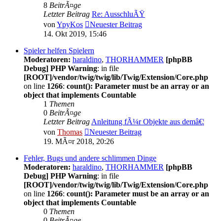
8
BeitrÃ¤ge
Letzter Beitrag
Re: AusschluÃŸ
von
YpyKos
Neuester Beitrag
14. Okt 2019, 15:46
Spieler helfen Spielern
Moderatoren:
haraldino
,
THORHAMMER
[phpBB
Debug] PHP Warning
: in file
[ROOT]/vendor/twig/twig/lib/Twig/Extension/Core.php
on line
1266
:
count(): Parameter must be an array or an
object that implements Countable
1
Themen
0
BeitrÃ¤ge
Letzter Beitrag
Anleitung fÃ¼r Objekte aus demâ€¦
von
Thomas
Neuester Beitrag
19. MÃ¤r 2018, 20:26
Fehler, Bugs und andere schlimmen Dinge
Moderatoren:
haraldino
,
THORHAMMER
[phpBB
Debug] PHP Warning
: in file
[ROOT]/vendor/twig/twig/lib/Twig/Extension/Core.php
on line
1266
:
count(): Parameter must be an array or an
object that implements Countable
0
Themen
0
BeitrÃ¤ge