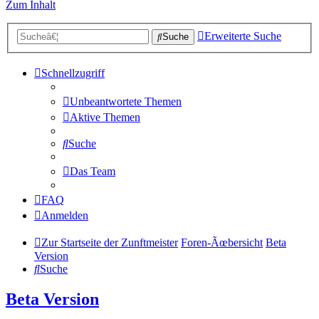
Zum Inhalt
Erweiterte Suche
Suche
Schnellzugriff
Unbeantwortete Themen
Aktive Themen
Suche
Das Team
FAQ
Anmelden
Zur Startseite der Zunftmeister
Foren-Ãœbersicht
Beta
Version
Suche
Beta Version