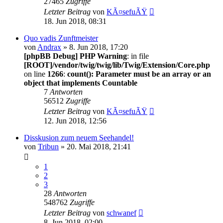
27465
Zugriffe
Letzter Beitrag
von
KÃ¤sefuÃŸ
18. Jun 2018, 08:31
Quo vadis Zunftmeister
von
Andrax
» 8. Jun 2018, 17:20
[phpBB Debug] PHP Warning
: in file
[ROOT]/vendor/twig/twig/lib/Twig/Extension/Core.php
on line
1266
:
count(): Parameter must be an array or an
object that implements Countable
7
Antworten
56512
Zugriffe
Letzter Beitrag
von
KÃ¤sefuÃŸ
12. Jun 2018, 12:56
Disskusion zum neuem Seehandel!
von
Tribun
» 20. Mai 2018, 21:41
1
2
3
28
Antworten
548762
Zugriffe
Letzter Beitrag
von
schwanef
8. Jun 2018, 02:00