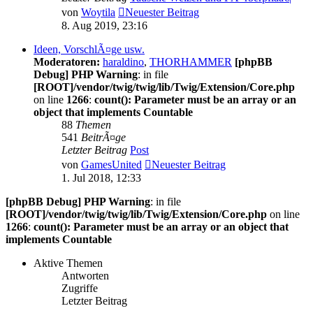
von
Woytila
Neuester Beitrag
8. Aug 2019, 23:16
Ideen, VorschlÃ¤ge usw.
Moderatoren:
haraldino
,
THORHAMMER
[phpBB
Debug] PHP Warning
: in file
[ROOT]/vendor/twig/twig/lib/Twig/Extension/Core.php
on line
1266
:
count(): Parameter must be an array or an
object that implements Countable
88
Themen
541
BeitrÃ¤ge
Letzter Beitrag
Post
von
GamesUnited
Neuester Beitrag
1. Jul 2018, 12:33
[phpBB Debug] PHP Warning
: in file
[ROOT]/vendor/twig/twig/lib/Twig/Extension/Core.php
on line
1266
:
count(): Parameter must be an array or an object that
implements Countable
Aktive Themen
Antworten
Zugriffe
Letzter Beitrag