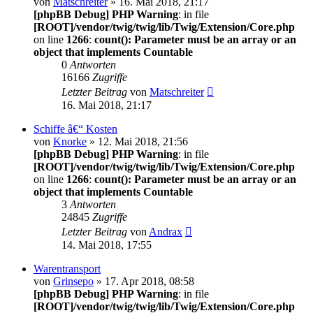
von
Matschreiter
» 16. Mai 2018, 21:17
[phpBB Debug] PHP Warning
: in file
[ROOT]/vendor/twig/twig/lib/Twig/Extension/Core.php
on line
1266
:
count(): Parameter must be an array or an
object that implements Countable
0
Antworten
16166
Zugriffe
Letzter Beitrag
von
Matschreiter
16. Mai 2018, 21:17
Schiffe â€“ Kosten
von
Knorke
» 12. Mai 2018, 21:56
[phpBB Debug] PHP Warning
: in file
[ROOT]/vendor/twig/twig/lib/Twig/Extension/Core.php
on line
1266
:
count(): Parameter must be an array or an
object that implements Countable
3
Antworten
24845
Zugriffe
Letzter Beitrag
von
Andrax
14. Mai 2018, 17:55
Warentransport
von
Grinsepo
» 17. Apr 2018, 08:58
[phpBB Debug] PHP Warning
: in file
[ROOT]/vendor/twig/twig/lib/Twig/Extension/Core.php