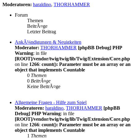
Moderatoren:
haraldino
,
THORHAMMER
Forum
Themen
BeitrÃ¤ge
Letzter Beitrag
AnkÃ¼ndigungen & Neuigkeiten
Moderator:
THORHAMMER
[phpBB Debug] PHP
Warning
: in file
[ROOT]/vendor/twig/twig/lib/Twig/Extension/Core.php
on line
1266
:
count(): Parameter must be an array or an
object that implements Countable
0
Themen
0
BeitrÃ¤ge
Keine BeitrÃ¤ge
Allgemeine Fragen - Hilfe zum Spiel
Moderatoren:
haraldino
,
THORHAMMER
[phpBB
Debug] PHP Warning
: in file
[ROOT]/vendor/twig/twig/lib/Twig/Extension/Core.php
on line
1266
:
count(): Parameter must be an array or an
object that implements Countable
1
Themen