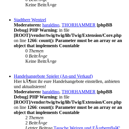
Keine BeitrÃ¤ge
Stadtherr Wentzel
Moderatoren:
haraldino
,
THORHAMMER
[phpBB
Debug] PHP Warning
: in file
[ROOT]/vendor/twig/twig/lib/Twig/Extension/Core.php
on line
1266
:
count(): Parameter must be an array or an
object that implements Countable
0
Themen
0
BeitrÃ¤ge
Keine BeitrÃ¤ge
Handelsangebote Spieler (An-und Verkauf)
Hier kÃ¶nnt ihr eure Handelsangebote einstellen, anbieten
und aktualisieren!
Moderatoren:
haraldino
,
THORHAMMER
[phpBB
Debug] PHP Warning
: in file
[ROOT]/vendor/twig/twig/lib/Twig/Extension/Core.php
on line
1266
:
count(): Parameter must be an array or an
object that implements Countable
2
Themen
2
BeitrÃ¤ge
Letzter Beitrag
Tausche Weizen und FÃ¤rberpflaâ€¦