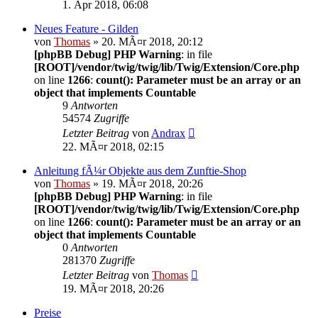
1. Apr 2018, 06:08
Neues Feature - Gilden
von
Thomas
» 20. MÃ¤r 2018, 20:12
[phpBB Debug] PHP Warning
: in file
[ROOT]/vendor/twig/twig/lib/Twig/Extension/Core.php
on line
1266
:
count(): Parameter must be an array or an
object that implements Countable
9
Antworten
54574
Zugriffe
Letzter Beitrag
von
Andrax
22. MÃ¤r 2018, 02:15
Anleitung fÃ¼r Objekte aus dem Zunftie-Shop
von
Thomas
» 19. MÃ¤r 2018, 20:26
[phpBB Debug] PHP Warning
: in file
[ROOT]/vendor/twig/twig/lib/Twig/Extension/Core.php
on line
1266
:
count(): Parameter must be an array or an
object that implements Countable
0
Antworten
281370
Zugriffe
Letzter Beitrag
von
Thomas
19. MÃ¤r 2018, 20:26
Preise