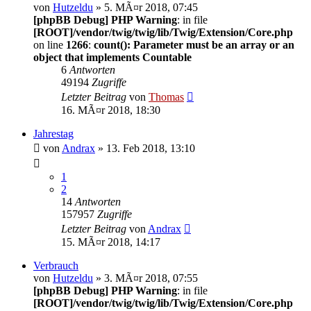
von
Hutzeldu
» 5. MÃ¤r 2018, 07:45
[phpBB Debug] PHP Warning
: in file
[ROOT]/vendor/twig/twig/lib/Twig/Extension/Core.php
on line
1266
:
count(): Parameter must be an array or an
object that implements Countable
6
Antworten
49194
Zugriffe
Letzter Beitrag
von
Thomas
16. MÃ¤r 2018, 18:30
Jahrestag
von
Andrax
» 13. Feb 2018, 13:10
1
2
14
Antworten
157957
Zugriffe
Letzter Beitrag
von
Andrax
15. MÃ¤r 2018, 14:17
Verbrauch
von
Hutzeldu
» 3. MÃ¤r 2018, 07:55
[phpBB Debug] PHP Warning
: in file
[ROOT]/vendor/twig/twig/lib/Twig/Extension/Core.php