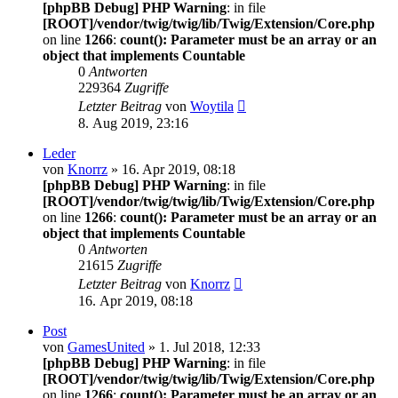
[phpBB Debug] PHP Warning
: in file
[ROOT]/vendor/twig/twig/lib/Twig/Extension/Core.php
on line
1266
:
count(): Parameter must be an array or an
object that implements Countable
0
Antworten
229364
Zugriffe
Letzter Beitrag
von
Woytila
8. Aug 2019, 23:16
Leder
von
Knorrz
» 16. Apr 2019, 08:18
[phpBB Debug] PHP Warning
: in file
[ROOT]/vendor/twig/twig/lib/Twig/Extension/Core.php
on line
1266
:
count(): Parameter must be an array or an
object that implements Countable
0
Antworten
21615
Zugriffe
Letzter Beitrag
von
Knorrz
16. Apr 2019, 08:18
Post
von
GamesUnited
» 1. Jul 2018, 12:33
[phpBB Debug] PHP Warning
: in file
[ROOT]/vendor/twig/twig/lib/Twig/Extension/Core.php
on line
1266
:
count(): Parameter must be an array or an