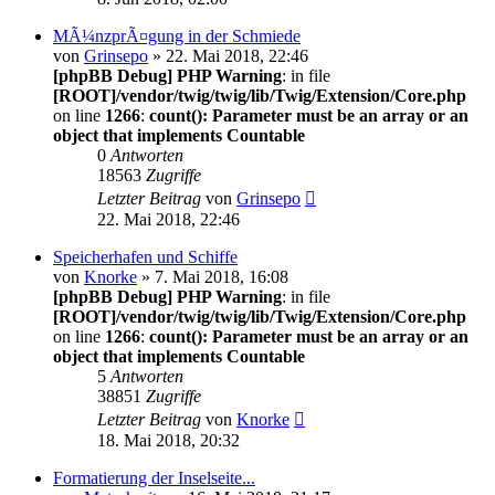
MÃ¼nzprÃ¤gung in der Schmiede
von
Grinsepo
» 22. Mai 2018, 22:46
[phpBB Debug] PHP Warning
: in file
[ROOT]/vendor/twig/twig/lib/Twig/Extension/Core.php
on line
1266
:
count(): Parameter must be an array or an
object that implements Countable
0
Antworten
18563
Zugriffe
Letzter Beitrag
von
Grinsepo
22. Mai 2018, 22:46
Speicherhafen und Schiffe
von
Knorke
» 7. Mai 2018, 16:08
[phpBB Debug] PHP Warning
: in file
[ROOT]/vendor/twig/twig/lib/Twig/Extension/Core.php
on line
1266
:
count(): Parameter must be an array or an
object that implements Countable
5
Antworten
38851
Zugriffe
Letzter Beitrag
von
Knorke
18. Mai 2018, 20:32
Formatierung der Inselseite...