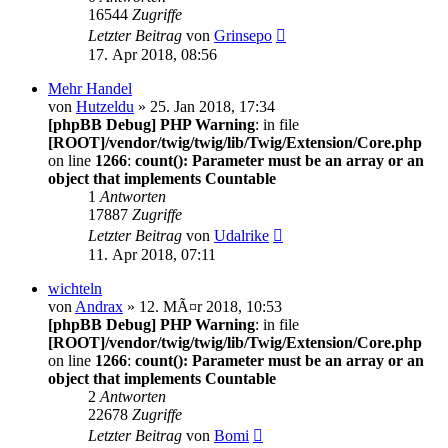
16544
Zugriffe
Letzter Beitrag
von
Grinsepo
17. Apr 2018, 08:56
Mehr Handel
von
Hutzeldu
» 25. Jan 2018, 17:34
[phpBB Debug] PHP Warning
: in file
[ROOT]/vendor/twig/twig/lib/Twig/Extension/Core.php
on line
1266
:
count(): Parameter must be an array or an
object that implements Countable
1
Antworten
17887
Zugriffe
Letzter Beitrag
von
Udalrike
11. Apr 2018, 07:11
wichteln
von
Andrax
» 12. MÃ¤r 2018, 10:53
[phpBB Debug] PHP Warning
: in file
[ROOT]/vendor/twig/twig/lib/Twig/Extension/Core.php
on line
1266
:
count(): Parameter must be an array or an
object that implements Countable
2
Antworten
22678
Zugriffe
Letzter Beitrag
von
Bomi