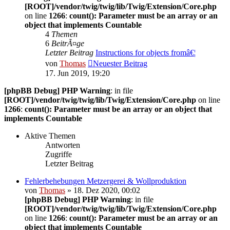
[ROOT]/vendor/twig/twig/lib/Twig/Extension/Core.php
on line
1266
:
count(): Parameter must be an array or an
object that implements Countable
4
Themen
6
BeitrÃ¤ge
Letzter Beitrag
Instructions for objects fromâ€¦
von
Thomas
Neuester Beitrag
17. Jun 2019, 19:20
[phpBB Debug] PHP Warning
: in file
[ROOT]/vendor/twig/twig/lib/Twig/Extension/Core.php
on line
1266
:
count(): Parameter must be an array or an object that
implements Countable
Aktive Themen
Antworten
Zugriffe
Letzter Beitrag
Fehlerbehebungen Metzergerei & Wollproduktion
von
Thomas
» 18. Dez 2020, 00:02
[phpBB Debug] PHP Warning
: in file
[ROOT]/vendor/twig/twig/lib/Twig/Extension/Core.php
on line
1266
:
count(): Parameter must be an array or an
object that implements Countable