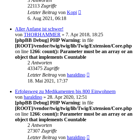
3
Antworten
22113
Zugriffe
Letzter Beitrag
von
Kopi
6. Aug 2021, 06:18
Aller Anfang ist schwer!
von
THORHAMMER
» 7. Apr 2018, 18:25
[phpBB Debug] PHP Warning
: in file
[ROOT]/vendor/twig/twig/lib/Twig/Extension/Core.php
on line
1266
:
count(): Parameter must be an array or an
object that implements Countable
2
Antworten
433475
Zugriffe
Letzter Beitrag
von
haraldino
18. Mai 2021, 17:37
Erfolgsweg zu Medikamenten bis 800 Einwohnern
von
haraldino
» 28. Apr 2020, 12:51
[phpBB Debug] PHP Warning
: in file
[ROOT]/vendor/twig/twig/lib/Twig/Extension/Core.php
on line
1266
:
count(): Parameter must be an array or an
object that implements Countable
2
Antworten
27307
Zugriffe
Letzter Beitrag
von
haraldino