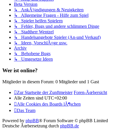
Beta Version
↳ AnkÃ¼ndigungen & Neuigkeiten
↳ Allgemeine Fragen - Hilfe zum Spiel
↳ Spieler helfen Spielern
↳ Fehler, Bugs und andere schlimmen Dinge
↳ Stadtherr Wentzel
↳ Handelsangebote Spieler (An-und Verkauf)
↳ Ideen, VorschlÃ¤ge usw.
Archiv
↳ Behobene Bugs
↳ Umgesetze Ideen
Wer ist online?
Mitglieder in diesem Forum: 0 Mitglieder und 1 Gast
Zur Startseite der Zunftmeister
Foren-Ãœbersicht
Alle Zeiten sind
UTC+02:00
Alle Cookies des Boards lÃ¶schen
Das Team
Powered by
phpBB
® Forum Software © phpBB Limited
Deutsche Ãœbersetzung durch
phpBB.de