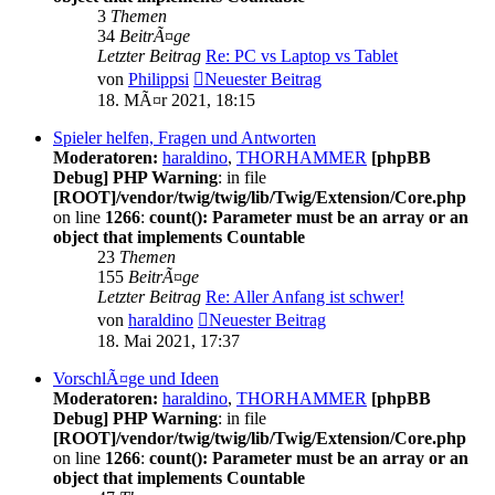
3
Themen
34
BeitrÃ¤ge
Letzter Beitrag
Re: PC vs Laptop vs Tablet
von
Philippsi
Neuester Beitrag
18. MÃ¤r 2021, 18:15
Spieler helfen, Fragen und Antworten
Moderatoren:
haraldino
,
THORHAMMER
[phpBB
Debug] PHP Warning
: in file
[ROOT]/vendor/twig/twig/lib/Twig/Extension/Core.php
on line
1266
:
count(): Parameter must be an array or an
object that implements Countable
23
Themen
155
BeitrÃ¤ge
Letzter Beitrag
Re: Aller Anfang ist schwer!
von
haraldino
Neuester Beitrag
18. Mai 2021, 17:37
VorschlÃ¤ge und Ideen
Moderatoren:
haraldino
,
THORHAMMER
[phpBB
Debug] PHP Warning
: in file
[ROOT]/vendor/twig/twig/lib/Twig/Extension/Core.php
on line
1266
:
count(): Parameter must be an array or an
object that implements Countable