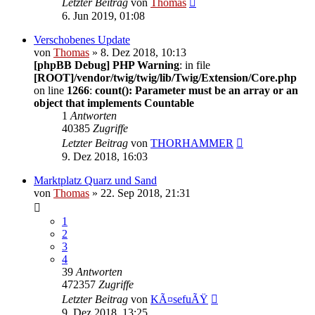
Letzter Beitrag
von
Thomas
6. Jun 2019, 01:08
Verschobenes Update
von
Thomas
» 8. Dez 2018, 10:13
[phpBB Debug] PHP Warning
: in file
[ROOT]/vendor/twig/twig/lib/Twig/Extension/Core.php
on line
1266
:
count(): Parameter must be an array or an
object that implements Countable
1
Antworten
40385
Zugriffe
Letzter Beitrag
von
THORHAMMER
9. Dez 2018, 16:03
Marktplatz Quarz und Sand
von
Thomas
» 22. Sep 2018, 21:31
1
2
3
4
39
Antworten
472357
Zugriffe
Letzter Beitrag
von
KÃ¤sefuÃŸ
9. Dez 2018, 13:25