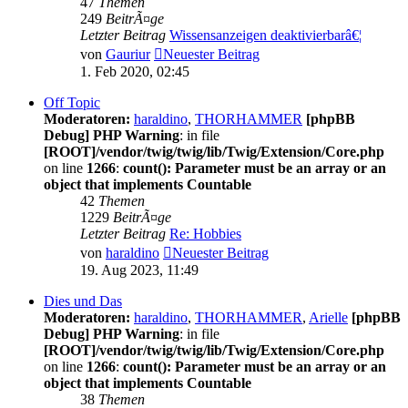
47
Themen
249
BeitrÃ¤ge
Letzter Beitrag
Wissensanzeigen deaktivierbarâ€¦
von
Gauriur
Neuester Beitrag
1. Feb 2020, 02:45
Off Topic
Moderatoren:
haraldino
,
THORHAMMER
[phpBB
Debug] PHP Warning
: in file
[ROOT]/vendor/twig/twig/lib/Twig/Extension/Core.php
on line
1266
:
count(): Parameter must be an array or an
object that implements Countable
42
Themen
1229
BeitrÃ¤ge
Letzter Beitrag
Re: Hobbies
von
haraldino
Neuester Beitrag
19. Aug 2023, 11:49
Dies und Das
Moderatoren:
haraldino
,
THORHAMMER
,
Arielle
[phpBB
Debug] PHP Warning
: in file
[ROOT]/vendor/twig/twig/lib/Twig/Extension/Core.php
on line
1266
:
count(): Parameter must be an array or an
object that implements Countable
38
Themen