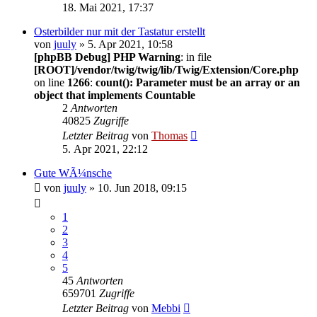
18. Mai 2021, 17:37
Osterbilder nur mit der Tastatur erstellt
von
juuly
» 5. Apr 2021, 10:58
[phpBB Debug] PHP Warning
: in file
[ROOT]/vendor/twig/twig/lib/Twig/Extension/Core.php
on line
1266
:
count(): Parameter must be an array or an
object that implements Countable
2
Antworten
40825
Zugriffe
Letzter Beitrag
von
Thomas
5. Apr 2021, 22:12
Gute WÃ¼nsche
von
juuly
» 10. Jun 2018, 09:15
1
2
3
4
5
45
Antworten
659701
Zugriffe
Letzter Beitrag
von
Mebbi