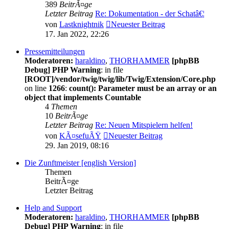
389
BeitrÃ¤ge
Letzter Beitrag
Re: Dokumentation - der Schatâ€¦
von
Lastknightnik
Neuester Beitrag
17. Jan 2022, 22:26
Pressemitteilungen
Moderatoren:
haraldino
,
THORHAMMER
[phpBB
Debug] PHP Warning
: in file
[ROOT]/vendor/twig/twig/lib/Twig/Extension/Core.php
on line
1266
:
count(): Parameter must be an array or an
object that implements Countable
4
Themen
10
BeitrÃ¤ge
Letzter Beitrag
Re: Neuen Mitspielern helfen!
von
KÃ¤sefuÃŸ
Neuester Beitrag
29. Jan 2019, 08:16
Die Zunftmeister [english Version]
Themen
BeitrÃ¤ge
Letzter Beitrag
Help and Support
Moderatoren:
haraldino
,
THORHAMMER
[phpBB
Debug] PHP Warning
: in file