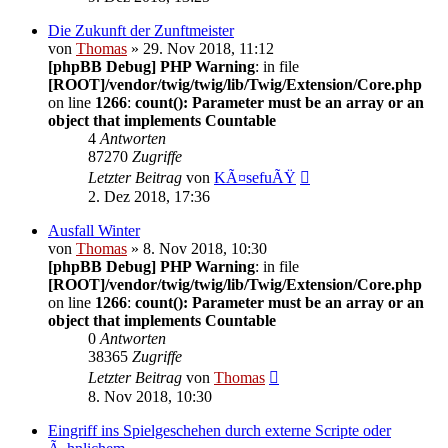
Die Zukunft der Zunftmeister
von
Thomas
» 29. Nov 2018, 11:12
[phpBB Debug] PHP Warning
: in file
[ROOT]/vendor/twig/twig/lib/Twig/Extension/Core.php
on line
1266
:
count(): Parameter must be an array or an
object that implements Countable
4
Antworten
87270
Zugriffe
Letzter Beitrag
von
KÃ¤sefuÃŸ
2. Dez 2018, 17:36
Ausfall Winter
von
Thomas
» 8. Nov 2018, 10:30
[phpBB Debug] PHP Warning
: in file
[ROOT]/vendor/twig/twig/lib/Twig/Extension/Core.php
on line
1266
:
count(): Parameter must be an array or an
object that implements Countable
0
Antworten
38365
Zugriffe
Letzter Beitrag
von
Thomas
8. Nov 2018, 10:30
Eingriff ins Spielgeschehen durch externe Scripte oder