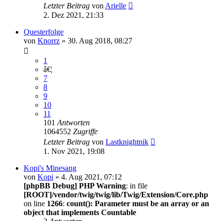
Letzter Beitrag
von
Arielle
2. Dez 2021, 21:33
Questerfolge
von
Knorrz
» 30. Aug 2018, 08:27
1
â€¦
7
8
9
10
11
101
Antworten
1064552
Zugriffe
Letzter Beitrag
von
Lastknightnik
1. Nov 2021, 19:08
Kopi's Minesang
von
Kopi
» 4. Aug 2021, 07:12
[phpBB Debug] PHP Warning
: in file
[ROOT]/vendor/twig/twig/lib/Twig/Extension/Core.php
on line
1266
:
count(): Parameter must be an array or an
object that implements Countable