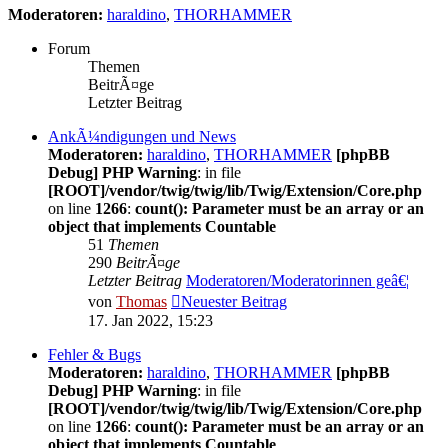
Moderatoren:
haraldino
,
THORHAMMER
Forum
Themen
BeitrÃ¤ge
Letzter Beitrag
AnkÃ¼ndigungen und News
Moderatoren:
haraldino
,
THORHAMMER
[phpBB
Debug] PHP Warning
: in file
[ROOT]/vendor/twig/twig/lib/Twig/Extension/Core.php
on line
1266
:
count(): Parameter must be an array or an
object that implements Countable
51
Themen
290
BeitrÃ¤ge
Letzter Beitrag
Moderatoren/Moderatorinnen geâ€¦
von
Thomas
Neuester Beitrag
17. Jan 2022, 15:23
Fehler & Bugs
Moderatoren:
haraldino
,
THORHAMMER
[phpBB
Debug] PHP Warning
: in file
[ROOT]/vendor/twig/twig/lib/Twig/Extension/Core.php
on line
1266
:
count(): Parameter must be an array or an
object that implements Countable