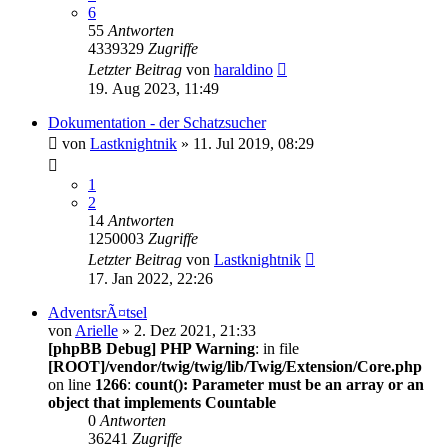
6
55
Antworten
4339329
Zugriffe
Letzter Beitrag
von
haraldino
19. Aug 2023, 11:49
Dokumentation - der Schatzsucher
von
Lastknightnik
» 11. Jul 2019, 08:29
1
2
14
Antworten
1250003
Zugriffe
Letzter Beitrag
von
Lastknightnik
17. Jan 2022, 22:26
AdventsrÃ¤tsel
von
Arielle
» 2. Dez 2021, 21:33
[phpBB Debug] PHP Warning
: in file
[ROOT]/vendor/twig/twig/lib/Twig/Extension/Core.php
on line
1266
:
count(): Parameter must be an array or an
object that implements Countable
0
Antworten
36241
Zugriffe