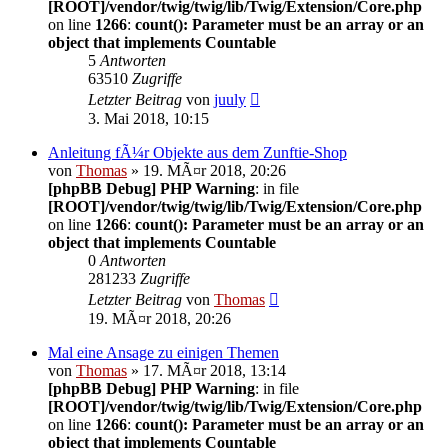
[ROOT]/vendor/twig/twig/lib/Twig/Extension/Core.php
on line
1266
:
count(): Parameter must be an array or an
object that implements Countable
5
Antworten
63510
Zugriffe
Letzter Beitrag
von
juuly
3. Mai 2018, 10:15
Anleitung fÃ¼r Objekte aus dem Zunftie-Shop
von
Thomas
» 19. MÃ¤r 2018, 20:26
[phpBB Debug] PHP Warning
: in file
[ROOT]/vendor/twig/twig/lib/Twig/Extension/Core.php
on line
1266
:
count(): Parameter must be an array or an
object that implements Countable
0
Antworten
281233
Zugriffe
Letzter Beitrag
von
Thomas
19. MÃ¤r 2018, 20:26
Mal eine Ansage zu einigen Themen
von
Thomas
» 17. MÃ¤r 2018, 13:14
[phpBB Debug] PHP Warning
: in file
[ROOT]/vendor/twig/twig/lib/Twig/Extension/Core.php
on line
1266
:
count(): Parameter must be an array or an
object that implements Countable