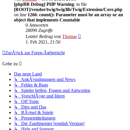
[phpBB Debug] PHP Warning
: in file
[ROOT]/vendor/twig/twig/lib/Twig/Extension/Core.php
on line
1266
:
count(): Parameter must be an array or an
object that implements Countable
0
Antworten
28099
Zugriffe
Letzter Beitrag
von
Thomas
1. Feb 2021, 21:50
ZurÃ¼ck zur Foren-Ãœbersicht
Gehe zu
Das neue Land
↳ AnkÃ¼ndigungen und News
↳ Fehler & Bugs
↳ Spieler helfen, Fragen und Antworten
↳ VorschlÃ¤ge und Ideen
↳ Off Topic
↳ Dies und Das
↳ RÃ¤tsel & Spiele
↳ Pressemitteilungen
↳ Die Zunftmeister [english Version]
↳ Help and Support