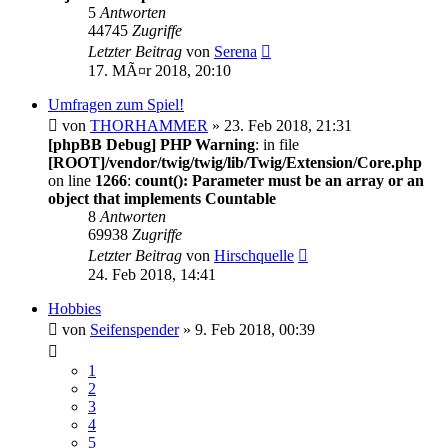
5
Antworten
44745
Zugriffe
Letzter Beitrag
von
Serena
17. MÃ¤r 2018, 20:10
Umfragen zum Spiel!
von
THORHAMMER
» 23. Feb 2018, 21:31
[phpBB Debug] PHP Warning
: in file
[ROOT]/vendor/twig/twig/lib/Twig/Extension/Core.php
on line
1266
:
count(): Parameter must be an array or an
object that implements Countable
8
Antworten
69938
Zugriffe
Letzter Beitrag
von
Hirschquelle
24. Feb 2018, 14:41
Hobbies
von
Seifenspender
» 9. Feb 2018, 00:39
1
2
3
4
5