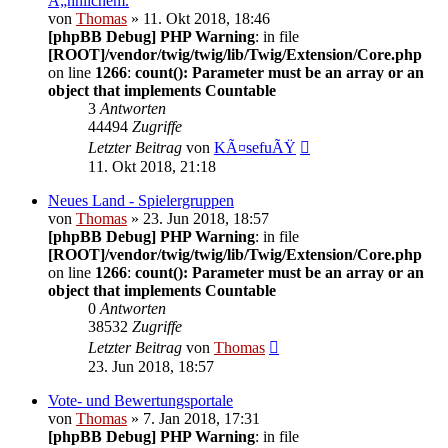
Ã„hnlichem.
von
Thomas
» 11. Okt 2018, 18:46
[phpBB Debug] PHP Warning
: in file
[ROOT]/vendor/twig/twig/lib/Twig/Extension/Core.php
on line
1266
:
count(): Parameter must be an array or an
object that implements Countable
3
Antworten
44494
Zugriffe
Letzter Beitrag
von
KÃ¤sefuÃŸ
11. Okt 2018, 21:18
Neues Land - Spielergruppen
von
Thomas
» 23. Jun 2018, 18:57
[phpBB Debug] PHP Warning
: in file
[ROOT]/vendor/twig/twig/lib/Twig/Extension/Core.php
on line
1266
:
count(): Parameter must be an array or an
object that implements Countable
0
Antworten
38532
Zugriffe
Letzter Beitrag
von
Thomas
23. Jun 2018, 18:57
Vote- und Bewertungsportale
von
Thomas
» 7. Jan 2018, 17:31
[phpBB Debug] PHP Warning
: in file