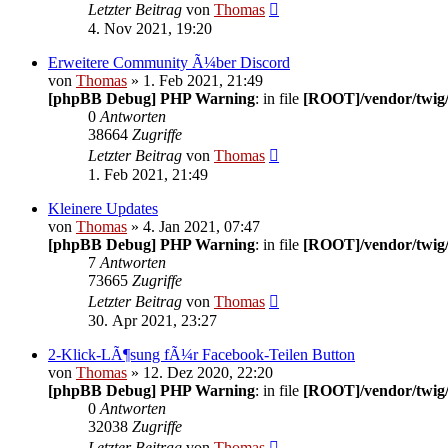
Letzter Beitrag
von
Thomas
4. Nov 2021, 19:20
Erweitere Community Ã¼ber Discord
von
Thomas
» 1. Feb 2021, 21:49
[phpBB Debug] PHP Warning
: in file
[ROOT]/vendor/twig/
0
Antworten
38664
Zugriffe
Letzter Beitrag
von
Thomas
1. Feb 2021, 21:49
Kleinere Updates
von
Thomas
» 4. Jan 2021, 07:47
[phpBB Debug] PHP Warning
: in file
[ROOT]/vendor/twig/
7
Antworten
73665
Zugriffe
Letzter Beitrag
von
Thomas
30. Apr 2021, 23:27
2-Klick-LÃ¶sung fÃ¼r Facebook-Teilen Button
von
Thomas
» 12. Dez 2020, 22:20
[phpBB Debug] PHP Warning
: in file
[ROOT]/vendor/twig/
0
Antworten
32038
Zugriffe
Letzter Beitrag
von
Thomas