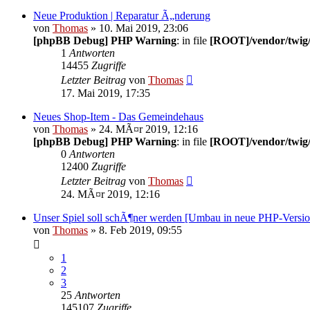
Neue Produktion | Reparatur Ã„nderung
von
Thomas
» 10. Mai 2019, 23:06
[phpBB Debug] PHP Warning
: in file
[ROOT]/vendor/twig/
1
Antworten
14455
Zugriffe
Letzter Beitrag
von
Thomas
17. Mai 2019, 17:35
Neues Shop-Item - Das Gemeindehaus
von
Thomas
» 24. MÃ¤r 2019, 12:16
[phpBB Debug] PHP Warning
: in file
[ROOT]/vendor/twig/
0
Antworten
12400
Zugriffe
Letzter Beitrag
von
Thomas
24. MÃ¤r 2019, 12:16
Unser Spiel soll schÃ¶ner werden [Umbau in neue PHP-Version 
von
Thomas
» 8. Feb 2019, 09:55
1
2
3
25
Antworten
145107
Zugriffe