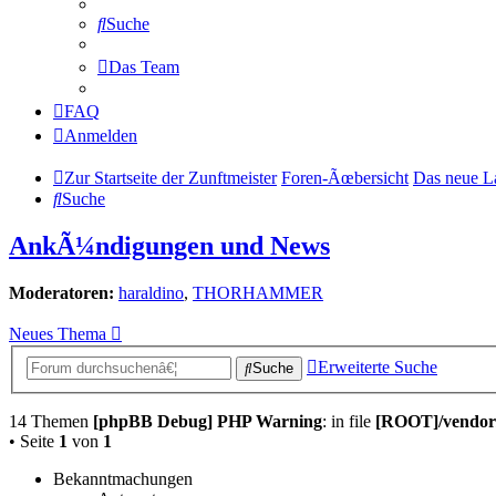
Suche
Das Team
FAQ
Anmelden
Zur Startseite der Zunftmeister
Foren-Ãœbersicht
Das neue L
Suche
AnkÃ¼ndigungen und News
Moderatoren:
haraldino
,
THORHAMMER
Neues Thema
Erweiterte Suche
Suche
14 Themen
[phpBB Debug] PHP Warning
: in file
[ROOT]/vendor/
• Seite
1
von
1
Bekanntmachungen