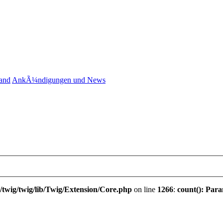
and
AnkÃ¼ndigungen und News
twig/twig/lib/Twig/Extension/Core.php
on line
1266
:
count(): Para