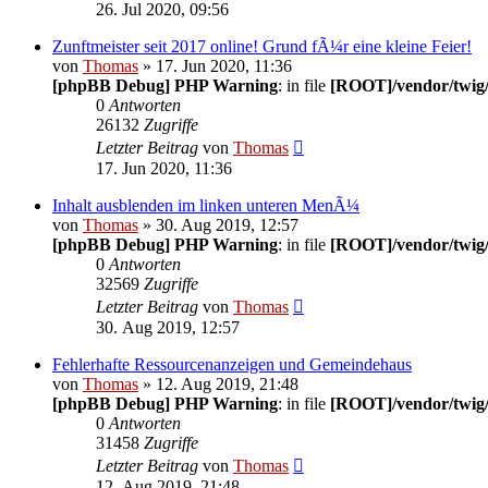
26. Jul 2020, 09:56
Zunftmeister seit 2017 online! Grund fÃ¼r eine kleine Feier!
von
Thomas
» 17. Jun 2020, 11:36
[phpBB Debug] PHP Warning
: in file
[ROOT]/vendor/twig/
0
Antworten
26132
Zugriffe
Letzter Beitrag
von
Thomas
17. Jun 2020, 11:36
Inhalt ausblenden im linken unteren MenÃ¼
von
Thomas
» 30. Aug 2019, 12:57
[phpBB Debug] PHP Warning
: in file
[ROOT]/vendor/twig/
0
Antworten
32569
Zugriffe
Letzter Beitrag
von
Thomas
30. Aug 2019, 12:57
Fehlerhafte Ressourcenanzeigen und Gemeindehaus
von
Thomas
» 12. Aug 2019, 21:48
[phpBB Debug] PHP Warning
: in file
[ROOT]/vendor/twig/
0
Antworten
31458
Zugriffe
Letzter Beitrag
von
Thomas
12. Aug 2019, 21:48