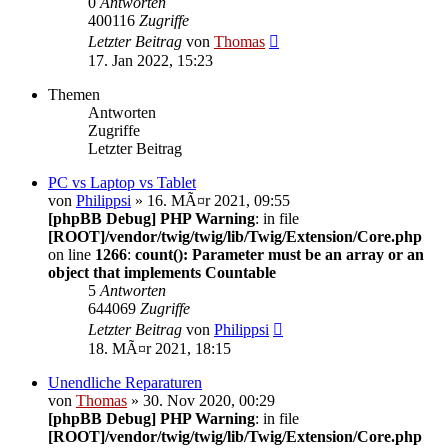
0
Antworten
400116
Zugriffe
Letzter Beitrag
von
Thomas
17. Jan 2022, 15:23
Themen
Antworten
Zugriffe
Letzter Beitrag
PC vs Laptop vs Tablet
von
Philippsi
» 16. MÃ¤r 2021, 09:55
[phpBB Debug] PHP Warning
: in file
[ROOT]/vendor/twig/twig/lib/Twig/Extension/Core.php
on line
1266
:
count(): Parameter must be an array or an
object that implements Countable
5
Antworten
644069
Zugriffe
Letzter Beitrag
von
Philippsi
18. MÃ¤r 2021, 18:15
Unendliche Reparaturen
von
Thomas
» 30. Nov 2020, 00:29
[phpBB Debug] PHP Warning
: in file
[ROOT]/vendor/twig/twig/lib/Twig/Extension/Core.php