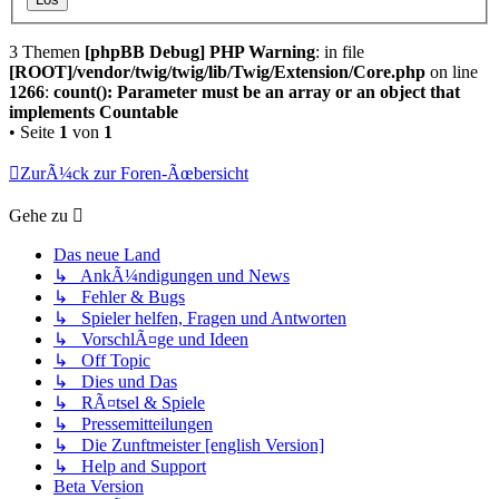
3 Themen
[phpBB Debug] PHP Warning
: in file
[ROOT]/vendor/twig/twig/lib/Twig/Extension/Core.php
on line
1266
:
count(): Parameter must be an array or an object that
implements Countable
• Seite
1
von
1
ZurÃ¼ck zur Foren-Ãœbersicht
Gehe zu
Das neue Land
↳ AnkÃ¼ndigungen und News
↳ Fehler & Bugs
↳ Spieler helfen, Fragen und Antworten
↳ VorschlÃ¤ge und Ideen
↳ Off Topic
↳ Dies und Das
↳ RÃ¤tsel & Spiele
↳ Pressemitteilungen
↳ Die Zunftmeister [english Version]
↳ Help and Support
Beta Version