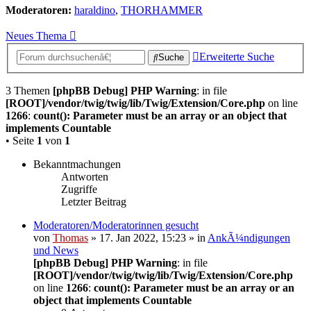
Moderatoren:
haraldino
,
THORHAMMER
Neues Thema
Erweiterte Suche
Suche
3 Themen
[phpBB Debug] PHP Warning
: in file
[ROOT]/vendor/twig/twig/lib/Twig/Extension/Core.php
on line
1266
:
count(): Parameter must be an array or an object that
implements Countable
• Seite
1
von
1
Bekanntmachungen
Antworten
Zugriffe
Letzter Beitrag
Moderatoren/Moderatorinnen gesucht
von
Thomas
» 17. Jan 2022, 15:23 » in
AnkÃ¼ndigungen
und News
[phpBB Debug] PHP Warning
: in file
[ROOT]/vendor/twig/twig/lib/Twig/Extension/Core.php
on line
1266
:
count(): Parameter must be an array or an
object that implements Countable