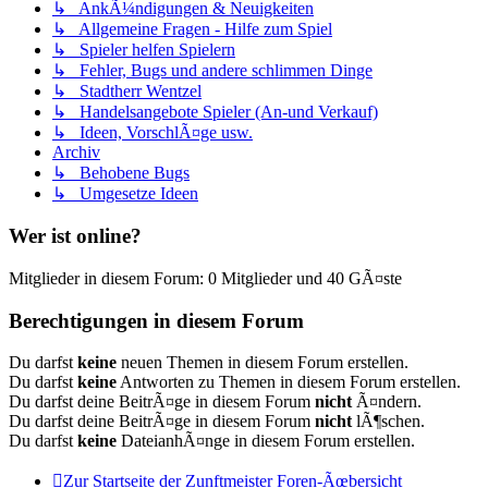
↳ AnkÃ¼ndigungen & Neuigkeiten
↳ Allgemeine Fragen - Hilfe zum Spiel
↳ Spieler helfen Spielern
↳ Fehler, Bugs und andere schlimmen Dinge
↳ Stadtherr Wentzel
↳ Handelsangebote Spieler (An-und Verkauf)
↳ Ideen, VorschlÃ¤ge usw.
Archiv
↳ Behobene Bugs
↳ Umgesetze Ideen
Wer ist online?
Mitglieder in diesem Forum: 0 Mitglieder und 40 GÃ¤ste
Berechtigungen in diesem Forum
Du darfst
keine
neuen Themen in diesem Forum erstellen.
Du darfst
keine
Antworten zu Themen in diesem Forum erstellen.
Du darfst deine BeitrÃ¤ge in diesem Forum
nicht
Ã¤ndern.
Du darfst deine BeitrÃ¤ge in diesem Forum
nicht
lÃ¶schen.
Du darfst
keine
DateianhÃ¤nge in diesem Forum erstellen.
Zur Startseite der Zunftmeister
Foren-Ãœbersicht