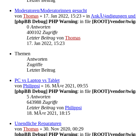
Letzter Beitrag
Moderatoren/Moderatorinnen gesucht
von
Thomas
» 17. Jan 2022, 15:23 » in
AnkÃ¼ndigungen und
[phpBB Debug] PHP Warning
: in file
[ROOT]/vendor/twig/
0
Antworten
400102
Zugriffe
Letzter Beitrag
von
Thomas
17. Jan 2022, 15:23
Themen
Antworten
Zugriffe
Letzter Beitrag
PC vs Laptop vs Tablet
von
Philippsi
» 16. MÃ¤r 2021, 09:55
[phpBB Debug] PHP Warning
: in file
[ROOT]/vendor/twig/
5
Antworten
643988
Zugriffe
Letzter Beitrag
von
Philippsi
18. MÃ¤r 2021, 18:15
Unendliche Reparaturen
von
Thomas
» 30. Nov 2020, 00:29
[phpBB Debug] PHP Warning
: in file
[ROOT]/vendor/twig/