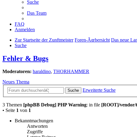
Suche
Das Team
FAQ
Anmelden
Zur Startseite der Zunftmeister
Foren-Ãœbersicht
Das neue La
Suche
Fehler & Bugs
Moderatoren:
haraldino
,
THORHAMMER
Neues Thema
Erweiterte Suche
Suche
3 Themen
[phpBB Debug] PHP Warning
: in file
[ROOT]/vendor/t
• Seite
1
von
1
Bekanntmachungen
Antworten
Zugriffe