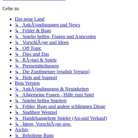
Gehe zu
Das neue Land
↳ AnkÃ¼ndigungen und News
↳ Fehler & Bugs
↳ Spieler helfen, Fragen und Antworten
↳ VorschlÃ¤ge und Ideen
↳ Off Topic
↳ Dies und Das
↳ RÃ¤tsel & Spiele
↳ Pressemitteilungen
↳ Die Zunftmeister [english Version]
↳ Help and Support
Beta Version
↳ AnkÃ¼ndigungen & Neuigkeiten
↳ Allgemeine Fragen - Hilfe zum Spiel
↳ Spieler helfen Spielern
↳ Fehler, Bugs und andere schlimmen Dinge
↳ Stadtherr Wentzel
↳ Handelsangebote Spieler (An-und Verkauf)
↳ Ideen, VorschlÃ¤ge usw.
Archiv
↳ Behobene Bugs