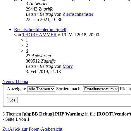
3
Antworten
29443
Zugriffe
Letzter Beitrag
von
Zierfischhamster
22. Jan 2021, 16:36
Rechtschreibfehler im Spiel!
von
THORHAMMER
» 19. Mai 2018, 20:00
1
2
3
23
Antworten
369512
Zugriffe
Letzter Beitrag
von
Mory
3. Feb 2019, 21:13
Neues Thema
Anzeigen:
Sortiere nach:
Richt
3 Themen
[phpBB Debug] PHP Warning
: in file
[ROOT]/vendor/t
• Seite
1
von
1
ZurÃ¼ck zur Foren-Ãœbersicht