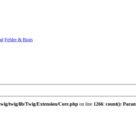
nd
Fehler & Bugs
wig/twig/lib/Twig/Extension/Core.php
on line
1266
:
count(): Param