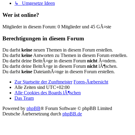
↳ Umgesetze Ideen
Wer ist online?
Mitglieder in diesem Forum: 0 Mitglieder und 45 GÃ¤ste
Berechtigungen in diesem Forum
Du darfst
keine
neuen Themen in diesem Forum erstellen.
Du darfst
keine
Antworten zu Themen in diesem Forum erstellen.
Du darfst deine BeitrÃ¤ge in diesem Forum
nicht
Ã¤ndern.
Du darfst deine BeitrÃ¤ge in diesem Forum
nicht
lÃ¶schen.
Du darfst
keine
DateianhÃ¤nge in diesem Forum erstellen.
Zur Startseite der Zunftmeister
Foren-Ãœbersicht
Alle Zeiten sind
UTC+02:00
Alle Cookies des Boards lÃ¶schen
Das Team
Powered by
phpBB
® Forum Software © phpBB Limited
Deutsche Ãœbersetzung durch
phpBB.de