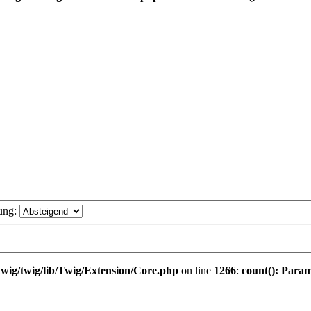
ung:
wig/twig/lib/Twig/Extension/Core.php
on line
1266
:
count(): Param