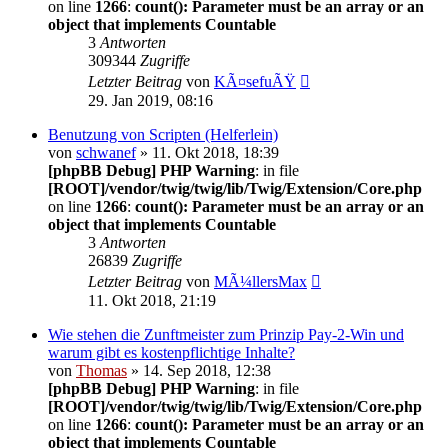
on line
1266
:
count(): Parameter must be an array or an
object that implements Countable
3
Antworten
309344
Zugriffe
Letzter Beitrag
von
KÃ¤sefuÃŸ
29. Jan 2019, 08:16
Benutzung von Scripten (Helferlein)
von
schwanef
» 11. Okt 2018, 18:39
[phpBB Debug] PHP Warning
: in file
[ROOT]/vendor/twig/twig/lib/Twig/Extension/Core.php
on line
1266
:
count(): Parameter must be an array or an
object that implements Countable
3
Antworten
26839
Zugriffe
Letzter Beitrag
von
MÃ¼llersMax
11. Okt 2018, 21:19
Wie stehen die Zunftmeister zum Prinzip Pay-2-Win und
warum gibt es kostenpflichtige Inhalte?
von
Thomas
» 14. Sep 2018, 12:38
[phpBB Debug] PHP Warning
: in file
[ROOT]/vendor/twig/twig/lib/Twig/Extension/Core.php
on line
1266
:
count(): Parameter must be an array or an
object that implements Countable