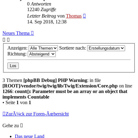
0
Antworten
12240
Zugriffe
Letzter Beitrag
von
Thomas
14. Sep 2018, 12:38
Neues Thema
Anzeigen:
Sortiere nach:
Richtung:
3 Themen
[phpBB Debug] PHP Warning
: in file
[ROOT]/vendor/twig/twig/lib/Twig/Extension/Core.php
on line
1266
:
count(): Parameter must be an array or an object that
implements Countable
• Seite
1
von
1
ZurÃ¼ck zur Foren-Ãœbersicht
Gehe zu
Das neue Land