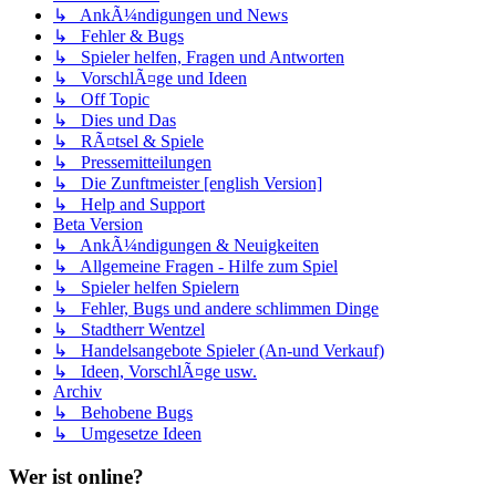
↳ AnkÃ¼ndigungen und News
↳ Fehler & Bugs
↳ Spieler helfen, Fragen und Antworten
↳ VorschlÃ¤ge und Ideen
↳ Off Topic
↳ Dies und Das
↳ RÃ¤tsel & Spiele
↳ Pressemitteilungen
↳ Die Zunftmeister [english Version]
↳ Help and Support
Beta Version
↳ AnkÃ¼ndigungen & Neuigkeiten
↳ Allgemeine Fragen - Hilfe zum Spiel
↳ Spieler helfen Spielern
↳ Fehler, Bugs und andere schlimmen Dinge
↳ Stadtherr Wentzel
↳ Handelsangebote Spieler (An-und Verkauf)
↳ Ideen, VorschlÃ¤ge usw.
Archiv
↳ Behobene Bugs
↳ Umgesetze Ideen
Wer ist online?