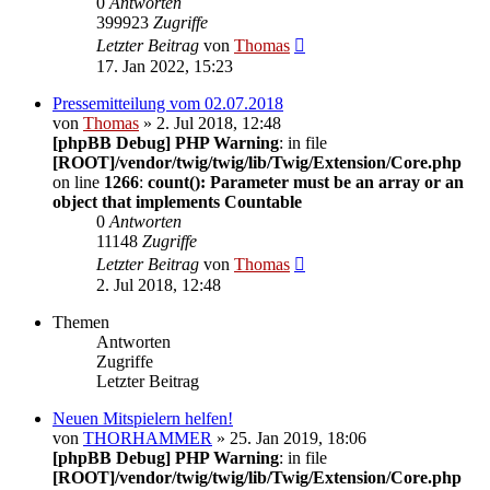
0
Antworten
399923
Zugriffe
Letzter Beitrag
von
Thomas
17. Jan 2022, 15:23
Pressemitteilung vom 02.07.2018
von
Thomas
» 2. Jul 2018, 12:48
[phpBB Debug] PHP Warning
: in file
[ROOT]/vendor/twig/twig/lib/Twig/Extension/Core.php
on line
1266
:
count(): Parameter must be an array or an
object that implements Countable
0
Antworten
11148
Zugriffe
Letzter Beitrag
von
Thomas
2. Jul 2018, 12:48
Themen
Antworten
Zugriffe
Letzter Beitrag
Neuen Mitspielern helfen!
von
THORHAMMER
» 25. Jan 2019, 18:06
[phpBB Debug] PHP Warning
: in file
[ROOT]/vendor/twig/twig/lib/Twig/Extension/Core.php