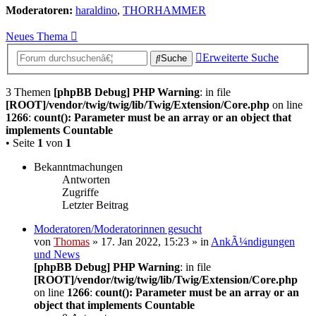
Moderatoren:
haraldino
,
THORHAMMER
Neues Thema
Erweiterte Suche
Suche
3 Themen
[phpBB Debug] PHP Warning
: in file
[ROOT]/vendor/twig/twig/lib/Twig/Extension/Core.php
on line
1266
:
count(): Parameter must be an array or an object that
implements Countable
• Seite
1
von
1
Bekanntmachungen
Antworten
Zugriffe
Letzter Beitrag
Moderatoren/Moderatorinnen gesucht
von
Thomas
» 17. Jan 2022, 15:23 » in
AnkÃ¼ndigungen
und News
[phpBB Debug] PHP Warning
: in file
[ROOT]/vendor/twig/twig/lib/Twig/Extension/Core.php
on line
1266
:
count(): Parameter must be an array or an
object that implements Countable