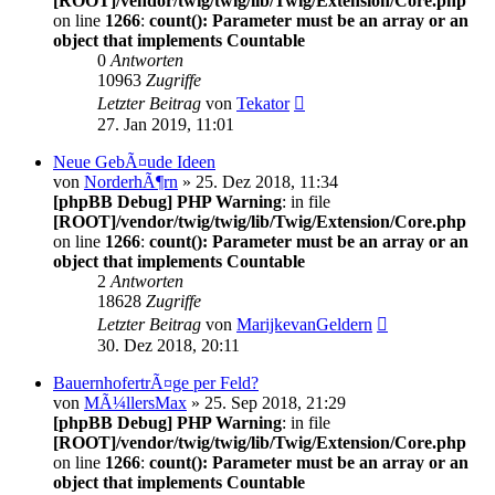
[ROOT]/vendor/twig/twig/lib/Twig/Extension/Core.php
on line
1266
:
count(): Parameter must be an array or an
object that implements Countable
0
Antworten
10963
Zugriffe
Letzter Beitrag
von
Tekator
27. Jan 2019, 11:01
Neue GebÃ¤ude Ideen
von
NorderhÃ¶rn
» 25. Dez 2018, 11:34
[phpBB Debug] PHP Warning
: in file
[ROOT]/vendor/twig/twig/lib/Twig/Extension/Core.php
on line
1266
:
count(): Parameter must be an array or an
object that implements Countable
2
Antworten
18628
Zugriffe
Letzter Beitrag
von
MarijkevanGeldern
30. Dez 2018, 20:11
BauernhofertrÃ¤ge per Feld?
von
MÃ¼llersMax
» 25. Sep 2018, 21:29
[phpBB Debug] PHP Warning
: in file
[ROOT]/vendor/twig/twig/lib/Twig/Extension/Core.php
on line
1266
:
count(): Parameter must be an array or an
object that implements Countable