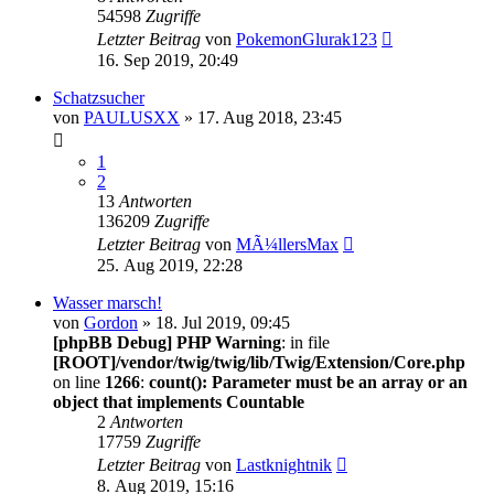
54598
Zugriffe
Letzter Beitrag
von
PokemonGlurak123
16. Sep 2019, 20:49
Schatzsucher
von
PAULUSXX
» 17. Aug 2018, 23:45
1
2
13
Antworten
136209
Zugriffe
Letzter Beitrag
von
MÃ¼llersMax
25. Aug 2019, 22:28
Wasser marsch!
von
Gordon
» 18. Jul 2019, 09:45
[phpBB Debug] PHP Warning
: in file
[ROOT]/vendor/twig/twig/lib/Twig/Extension/Core.php
on line
1266
:
count(): Parameter must be an array or an
object that implements Countable
2
Antworten
17759
Zugriffe
Letzter Beitrag
von
Lastknightnik
8. Aug 2019, 15:16