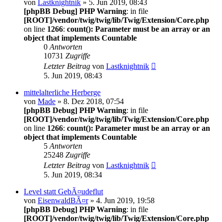
von
Lastknightnik
» 5. Jun 2019, 08:43
[phpBB Debug] PHP Warning
: in file
[ROOT]/vendor/twig/twig/lib/Twig/Extension/Core.php
on line
1266
:
count(): Parameter must be an array or an
object that implements Countable
0
Antworten
10731
Zugriffe
Letzter Beitrag
von
Lastknightnik
5. Jun 2019, 08:43
mittelalterliche Herberge
von
Made
» 8. Dez 2018, 07:54
[phpBB Debug] PHP Warning
: in file
[ROOT]/vendor/twig/twig/lib/Twig/Extension/Core.php
on line
1266
:
count(): Parameter must be an array or an
object that implements Countable
5
Antworten
25248
Zugriffe
Letzter Beitrag
von
Lastknightnik
5. Jun 2019, 08:34
Level statt GebÃ¤udeflut
von
EisenwaldBÃ¤r
» 4. Jun 2019, 19:58
[phpBB Debug] PHP Warning
: in file
[ROOT]/vendor/twig/twig/lib/Twig/Extension/Core.php