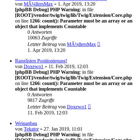
von
MÃ¼llersMax
» 1. Apr 2019, 13:20
[phpBB Debug] PHP Warning
: in file
[ROOT]/vendor/twig/twig/lib/Twig/Extension/Core.php
on line
1266
:
count(): Parameter must be an array or an
object that implements Countable
0
Antworten
10063
Zugriffe
Letzter Beitrag
von
MÃ¼llersMax
1. Apr 2019, 13:20
Ranglisten Positionierung!
von
Doxewo1
» 11. Feb 2019, 12:03
[phpBB Debug] PHP Warning
: in file
[ROOT]/vendor/twig/twig/lib/Twig/Extension/Core.php
on line
1266
:
count(): Parameter must be an array or an
object that implements Countable
0
Antworten
9817
Zugriffe
Letzter Beitrag
von
Doxewo1
11. Feb 2019, 12:03
Weinanbau
von
Tekator
» 27. Jan 2019, 11:01
[phpBB Debug] PHP Warning
: in file