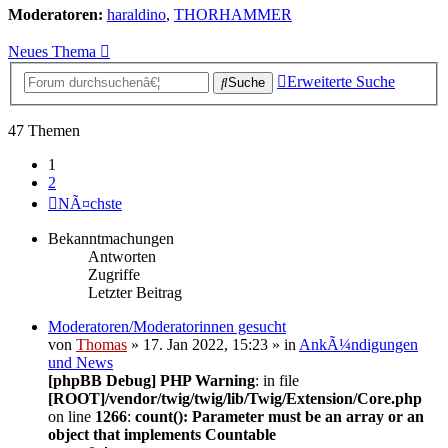
Moderatoren:
haraldino
,
THORHAMMER
Neues Thema
Erweiterte Suche
Suche
47 Themen
1
2
NÃ¤chste
Bekanntmachungen
Antworten
Zugriffe
Letzter Beitrag
Moderatoren/Moderatorinnen gesucht
von
Thomas
» 17. Jan 2022, 15:23 » in
AnkÃ¼ndigungen
und News
[phpBB Debug] PHP Warning
: in file
[ROOT]/vendor/twig/twig/lib/Twig/Extension/Core.php
on line
1266
:
count(): Parameter must be an array or an
object that implements Countable