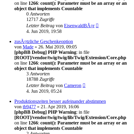
on line
1266
:
count(): Parameter must be an array or an
object that implements Countable
0
Antworten
12717
Zugriffe
Letzter Beitrag
von
EisenwaldBÃ¤r
4. Jun 2019, 19:58
zusÃ¤tzliche Geschenkeoption
von
Made
» 26. Mai 2019, 09:05
[phpBB Debug] PHP Warning
: in file
[ROOT]/vendor/twig/twig/lib/Twig/Extension/Core.php
on line
1266
:
count(): Parameter must be an array or an
object that implements Countable
3
Antworten
18788
Zugriffe
Letzter Beitrag
von
Cameron
4. Jun 2019, 05:24
Produktionszeiten besser aufeinander abstimmen
von
tb9477
» 21. Apr 2019, 16:06
[phpBB Debug] PHP Warning
: in file
[ROOT]/vendor/twig/twig/lib/Twig/Extension/Core.php
on line
1266
:
count(): Parameter must be an array or an
object that implements Countable
2
Antworten