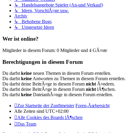
↳ Handelsangebote Spieler (An-und Verkauf)
↳ Ideen, VorschlÃ¤ge usw.
Archiv
↳ Behobene Bugs
↳ Umgesetze Ideen
Wer ist online?
Mitglieder in diesem Forum: 0 Mitglieder und 4 GÃ¤ste
Berechtigungen in diesem Forum
Du darfst
keine
neuen Themen in diesem Forum erstellen.
Du darfst
keine
Antworten zu Themen in diesem Forum erstellen.
Du darfst deine BeitrÃ¤ge in diesem Forum
nicht
Ã¤ndern.
Du darfst deine BeitrÃ¤ge in diesem Forum
nicht
lÃ¶schen.
Du darfst
keine
DateianhÃ¤nge in diesem Forum erstellen.
Zur Startseite der Zunftmeister
Foren-Ãœbersicht
Alle Zeiten sind
UTC+02:00
Alle Cookies des Boards lÃ¶schen
Das Team