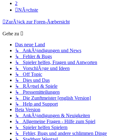
2
NÃ¤chste
ZurÃ¼ck zur Foren-Ãœbersicht
Gehe zu
Das neue Land
↳ AnkÃ¼ndigungen und News
↳ Fehler & Bugs
↳ Spieler helfen, Fragen und Antworten
↳ VorschlÃ¤ge und Ideen
↳ Off Topic
↳ Dies und Das
↳ RÃ¤tsel & Spiele
↳ Pressemitteilungen
↳ Die Zunftmeister [english Version]
↳ Help and Support
Beta Version
↳ AnkÃ¼ndigungen & Neuigkeiten
↳ Allgemeine Fragen - Hilfe zum Spiel
↳ Spieler helfen Spielern
↳ Fehler, Bugs und andere schlimmen Dinge
↳ Stadtherr Wentzel