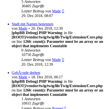
5
Antworten
30405
Zugriffe
Letzter Beitrag
von
Made
29. Dez 2018, 08:07
Stadt mit Namen benennen
von
Made
» 20. Dez 2018, 12:39
[phpBB Debug] PHP Warning
: in file
[ROOT]/vendor/twig/twig/lib/Twig/Extension/Core.php
on line
1266
:
count(): Parameter must be an array or an
object that implements Countable
0
Antworten
10750
Zugriffe
Letzter Beitrag
von
Made
20. Dez 2018, 12:39
GebÃ¤ude drehen
von
Made
» 18. Dez 2018, 06:17
[phpBB Debug] PHP Warning
: in file
[ROOT]/vendor/twig/twig/lib/Twig/Extension/Core.php
on line
1266
:
count(): Parameter must be an array or an
object that implements Countable
1
Antworten
10931
Zugriffe
Letzter Beitrag
von
Poppel