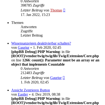
0
Antworten
398785
Zugriffe
Letzter Beitrag
von
Thomas
17. Jan 2022, 15:23
Themen
Antworten
Zugriffe
Letzter Beitrag
Wissensanzeigen deaktivierbar schalten?
von
Gauriur
» 1. Feb 2020, 02:45
[phpBB Debug] PHP Warning
: in file
[ROOT]/vendor/twig/twig/lib/Twig/Extension/Core.php
on line
1266
:
count(): Parameter must be an array or an
object that implements Countable
0
Antworten
212483
Zugriffe
Letzter Beitrag
von
Gauriur
1. Feb 2020, 02:45
Ansicht Zentrieren Button
von
Eastler
» 4. Dez 2019, 08:38
[phpBB Debug] PHP Warning
: in file
[ROOT]/vendor/twig/twig/lib/Twig/Extension/Core.php