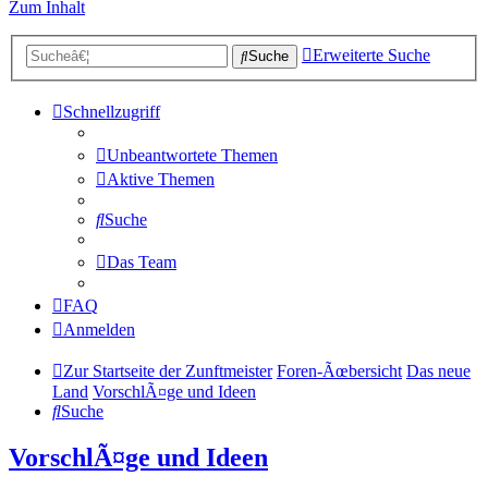
Zum Inhalt
Erweiterte Suche
Suche
Schnellzugriff
Unbeantwortete Themen
Aktive Themen
Suche
Das Team
FAQ
Anmelden
Zur Startseite der Zunftmeister
Foren-Ãœbersicht
Das neue
Land
VorschlÃ¤ge und Ideen
Suche
VorschlÃ¤ge und Ideen