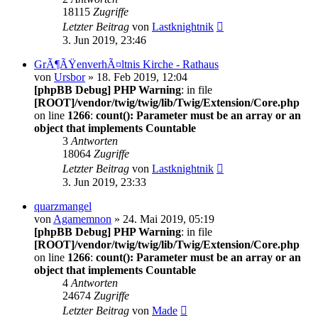
18115
Zugriffe
Letzter Beitrag
von
Lastknightnik
3. Jun 2019, 23:46
GrÃ¶ÃŸenverhÃ¤ltnis Kirche - Rathaus
von
Ursbor
» 18. Feb 2019, 12:04
[phpBB Debug] PHP Warning
: in file
[ROOT]/vendor/twig/twig/lib/Twig/Extension/Core.php
on line
1266
:
count(): Parameter must be an array or an
object that implements Countable
3
Antworten
18064
Zugriffe
Letzter Beitrag
von
Lastknightnik
3. Jun 2019, 23:33
quarzmangel
von
Agamemnon
» 24. Mai 2019, 05:19
[phpBB Debug] PHP Warning
: in file
[ROOT]/vendor/twig/twig/lib/Twig/Extension/Core.php
on line
1266
:
count(): Parameter must be an array or an
object that implements Countable
4
Antworten
24674
Zugriffe
Letzter Beitrag
von
Made