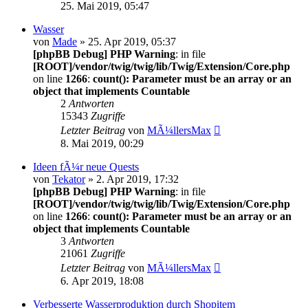
25. Mai 2019, 05:47
Wasser
von
Made
» 25. Apr 2019, 05:37
[phpBB Debug] PHP Warning
: in file
[ROOT]/vendor/twig/twig/lib/Twig/Extension/Core.php
on line
1266
:
count(): Parameter must be an array or an
object that implements Countable
2
Antworten
15343
Zugriffe
Letzter Beitrag
von
MÃ¼llersMax
8. Mai 2019, 00:29
Ideen fÃ¼r neue Quests
von
Tekator
» 2. Apr 2019, 17:32
[phpBB Debug] PHP Warning
: in file
[ROOT]/vendor/twig/twig/lib/Twig/Extension/Core.php
on line
1266
:
count(): Parameter must be an array or an
object that implements Countable
3
Antworten
21061
Zugriffe
Letzter Beitrag
von
MÃ¼llersMax
6. Apr 2019, 18:08
Verbesserte Wasserproduktion durch Shopitem