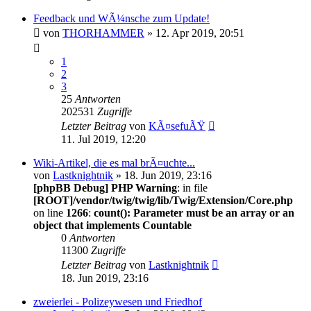
Feedback und WÃ¼nsche zum Update!
von
THORHAMMER
» 12. Apr 2019, 20:51
1
2
3
25
Antworten
202531
Zugriffe
Letzter Beitrag
von
KÃ¤sefuÃŸ
11. Jul 2019, 12:20
Wiki-Artikel, die es mal brÃ¤uchte...
von
Lastknightnik
» 18. Jun 2019, 23:16
[phpBB Debug] PHP Warning
: in file
[ROOT]/vendor/twig/twig/lib/Twig/Extension/Core.php
on line
1266
:
count(): Parameter must be an array or an
object that implements Countable
0
Antworten
11300
Zugriffe
Letzter Beitrag
von
Lastknightnik
18. Jun 2019, 23:16
zweierlei - Polizeywesen und Friedhof