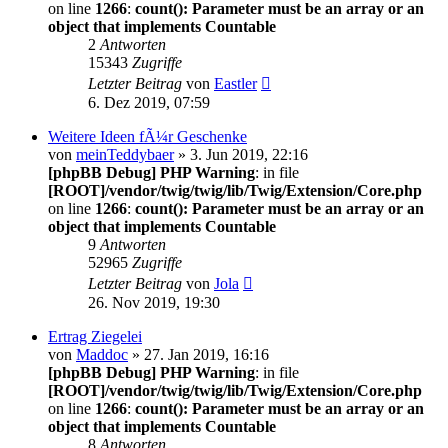
on line
1266
:
count(): Parameter must be an array or an
object that implements Countable
2
Antworten
15343
Zugriffe
Letzter Beitrag
von
Eastler
6. Dez 2019, 07:59
Weitere Ideen fÃ¼r Geschenke
von
meinTeddybaer
» 3. Jun 2019, 22:16
[phpBB Debug] PHP Warning
: in file
[ROOT]/vendor/twig/twig/lib/Twig/Extension/Core.php
on line
1266
:
count(): Parameter must be an array or an
object that implements Countable
9
Antworten
52965
Zugriffe
Letzter Beitrag
von
Jola
26. Nov 2019, 19:30
Ertrag Ziegelei
von
Maddoc
» 27. Jan 2019, 16:16
[phpBB Debug] PHP Warning
: in file
[ROOT]/vendor/twig/twig/lib/Twig/Extension/Core.php
on line
1266
:
count(): Parameter must be an array or an
object that implements Countable
8
Antworten