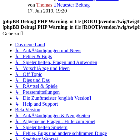
von
Thomas
Neuester Beitrag
17. Jun 2019, 19:20
[phpBB Debug] PHP Warning
: in file
[ROOT]/vendor/twig/twig/l
[phpBB Debug] PHP Warning
: in file
[ROOT]/vendor/twig/twig/l
Gehe zu
Das neue Land
↳ AnkÃ¼ndigungen und News
↳ Fehler & Bugs
↳ Spieler helfen, Fragen und Antworten
↳ VorschlÃ¤ge und Ideen
↳ Off Topic
↳ Dies und Das
↳ RÃ¤tsel & Spiele
↳ Pressemitteilungen
↳ Die Zunftmeister [english Version]
↳ Help and Support
Beta Version
↳ AnkÃ¼ndigungen & Neuigkeiten
↳ Allgemeine Fragen - Hilfe zum Spiel
↳ Spieler helfen Spielern
↳ Fehler, Bugs und andere schlimmen Dinge
↳ Stadtherr Wentzel