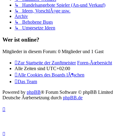
↳ Handelsangebote Spieler (An-und Verkauf)
↳ Ideen, VorschlÃ¤ge usw.
Archiv
↳ Behobene Bugs
↳ Umgesetze Ideen
Wer ist online?
Mitglieder in diesem Forum: 0 Mitglieder und 1 Gast
Zur Startseite der Zunftmeister
Foren-Ãœbersicht
Alle Zeiten sind
UTC+02:00
Alle Cookies des Boards lÃ¶schen
Das Team
Powered by
phpBB
® Forum Software © phpBB Limited
Deutsche Ãœbersetzung durch
phpBB.de