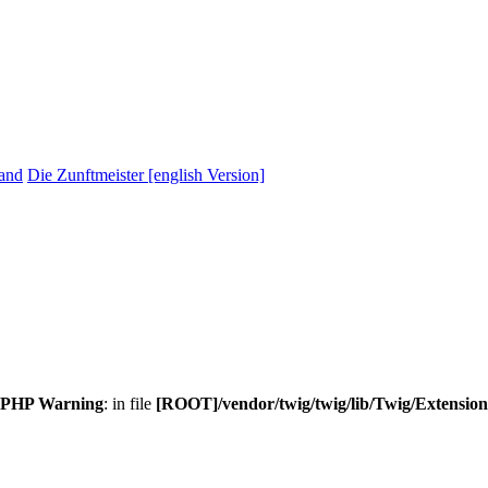
and
Die Zunftmeister [english Version]
 PHP Warning
: in file
[ROOT]/vendor/twig/twig/lib/Twig/Extensio