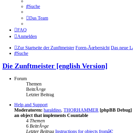
Suche
Das Team
FAQ
Anmelden
Zur Startseite der Zunftmeister
Foren-Ãœbersicht
Das neue L
Suche
Die Zunftmeister [english Version]
Forum
Themen
BeitrÃ¤ge
Letzter Beitrag
Help and Support
Moderatoren:
haraldino
,
THORHAMMER
[phpBB Debug]
an object that implements Countable
4
Themen
6
BeitrÃ¤ge
Letzter Beitrag
Instructions for objects fromâ€¦