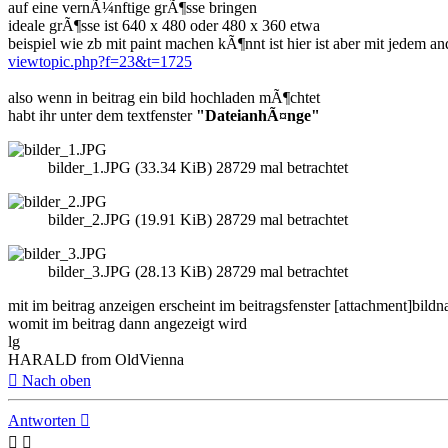
auf eine vernÃ¼nftige grÃ¶sse bringen
ideale grÃ¶sse ist 640 x 480 oder 480 x 360 etwa
beispiel wie zb mit paint machen kÃ¶nnt ist hier ist aber mit jedem
viewtopic.php?f=23&t=1725
also wenn in beitrag ein bild hochladen mÃ¶chtet
habt ihr unter dem textfenster
"DateianhÃ¤nge"
bilder_1.JPG (33.34 KiB) 28729 mal betrachtet
bilder_2.JPG (19.91 KiB) 28729 mal betrachtet
bilder_3.JPG (28.13 KiB) 28729 mal betrachtet
mit im beitrag anzeigen erscheint im beitragsfenster [attachment]bild
womit im beitrag dann angezeigt wird
lg
HARALD from OldVienna
Nach oben
Antworten