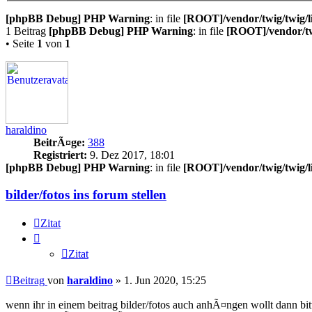
[phpBB Debug] PHP Warning
: in file
[ROOT]/vendor/twig/twig/l
1 Beitrag
[phpBB Debug] PHP Warning
: in file
[ROOT]/vendor/tw
• Seite
1
von
1
haraldino
BeitrÃ¤ge:
388
Registriert:
9. Dez 2017, 18:01
[phpBB Debug] PHP Warning
: in file
[ROOT]/vendor/twig/twig/l
bilder/fotos ins forum stellen
Zitat
Zitat
Beitrag
von
haraldino
»
1. Jun 2020, 15:25
wenn ihr in einem beitrag bilder/fotos auch anhÃ¤ngen wollt dann bitt