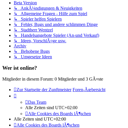
Beta Version
↳ AnkÃ¼ndigungen & Neuigkeiten
↳ Allgemeine Fragen - Hilfe zum Spiel
↳ Spieler helfen Spielern
↳ Fehler, Bugs und andere schlimmen Dinge
↳ Stadtherr Wentzel
↳ Handelsangebote Spieler (An-und Verkauf)
↳ Ideen, VorschlÃ¤ge usw.
Archiv
↳ Behobene Bugs
↳ Umgesetze Ideen
Wer ist online?
Mitglieder in diesem Forum: 0 Mitglieder und 3 GÃ¤ste
Zur Startseite der Zunftmeister
Foren-Ãœbersicht
Das Team
Alle Zeiten sind
UTC+02:00
Alle Cookies des Boards lÃ¶schen
Alle Zeiten sind
UTC+02:00
Alle Cookies des Boards lÃ¶schen