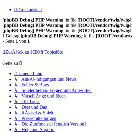
Druckansicht
[phpBB Debug] PHP Warning
: in file
[ROOT]/vendor/twig/twig/l
[phpBB Debug] PHP Warning
: in file
[ROOT]/vendor/twig/twig/l
[phpBB Debug] PHP Warning
: in file
[ROOT]/vendor/twig/twig/l
1 Beitrag
[phpBB Debug] PHP Warning
: in file
[ROOT]/vendor/tw
• Seite
1
von
1
ZurÃ¼ck zu â€žOff Topicâ€œ
Gehe zu
Das neue Land
↳ AnkÃ¼ndigungen und News
↳ Fehler & Bugs
↳ Spieler helfen, Fragen und Antworten
↳ VorschlÃ¤ge und Ideen
↳ Off Topic
↳ Dies und Das
↳ RÃ¤tsel & Spiele
↳ Pressemitteilungen
↳ Die Zunftmeister [english Version]
↳ Help and Support