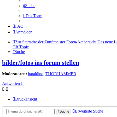
Suche
Das Team
FAQ
Anmelden
Zur Startseite der Zunftmeister
Foren-Ãœbersicht
Das neue L
Off Topic
Suche
bilder/fotos ins forum stellen
Moderatoren:
haraldino
,
THORHAMMER
Antworten
Druckansicht
Erweiterte Suche
Suche