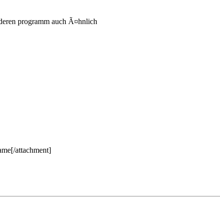
 anderen programm auch Ã¤hnlich
name[/attachment]