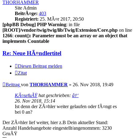
THORHAMMER
Site Admin
BeitrÃ¤ge:
403
Registriert:
25. MÃ¤r 2017, 20:50
[phpBB Debug] PHP Warning
: in file
[ROOT]/vendor/twig/twig/lib/Twig/Extension/Core.php
on line
1266
:
count(): Parameter must be an array or an object that
implements Countable
Re: Neue HÃ¤ndlertitel
Diesen Beitrag melden
Zitat
Beitrag
von
THORHAMMER
»
26. Nov 2018, 19:49
KÃ¤sefuÃŸ
hat geschrieben:
â†‘
26. Nov 2018, 15:14
Ist denn der ZÃ¤hler weiter gelaufen oder fÃ¤ngt es
bei 0 an?
Der ZÃ¤hler lief weiter, hier z.B Dein aktueller Stand:
Anzahl Handelsangebote eingestellt/angenommen: 3230
GruÃŸ