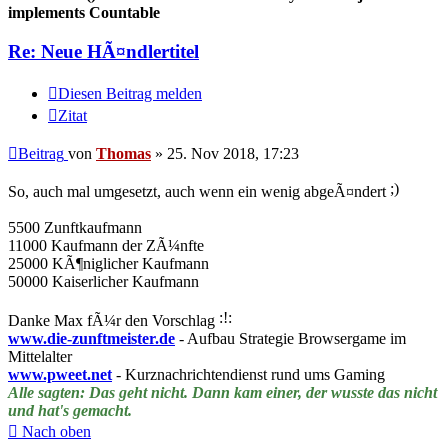
implements Countable
Re: Neue HÃ¤ndlertitel
Diesen Beitrag melden
Zitat
Beitrag
von
Thomas
»
25. Nov 2018, 17:23
So, auch mal umgesetzt, auch wenn ein wenig abgeÃ¤ndert
5500 Zunftkaufmann
11000 Kaufmann der ZÃ¼nfte
25000 KÃ¶niglicher Kaufmann
50000 Kaiserlicher Kaufmann
Danke Max fÃ¼r den Vorschlag
www.die-zunftmeister.de
- Aufbau Strategie Browsergame im
Mittelalter
www.pweet.net
- Kurznachrichtendienst rund ums Gaming
Alle sagten: Das geht nicht. Dann kam einer, der wusste das nicht
und hat's gemacht.
Nach oben