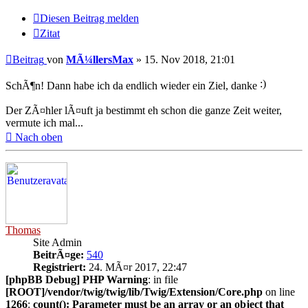
Diesen Beitrag melden
Zitat
Beitrag
von
MÃ¼llersMax
»
15. Nov 2018, 21:01
SchÃ¶n! Dann habe ich da endlich wieder ein Ziel, danke
Der ZÃ¤hler lÃ¤uft ja bestimmt eh schon die ganze Zeit weiter,
vermute ich mal...
Nach oben
Thomas
Site Admin
BeitrÃ¤ge:
540
Registriert:
24. MÃ¤r 2017, 22:47
[phpBB Debug] PHP Warning
: in file
[ROOT]/vendor/twig/twig/lib/Twig/Extension/Core.php
on line
1266
:
count(): Parameter must be an array or an object that