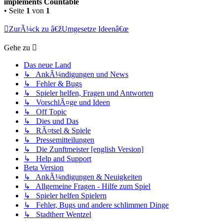
implements Countable
• Seite
1
von
1
ZurÃ¼ck zu â€žUmgesetze Ideenâ€œ
Gehe zu
Das neue Land
↳ AnkÃ¼ndigungen und News
↳ Fehler & Bugs
↳ Spieler helfen, Fragen und Antworten
↳ VorschlÃ¤ge und Ideen
↳ Off Topic
↳ Dies und Das
↳ RÃ¤tsel & Spiele
↳ Pressemitteilungen
↳ Die Zunftmeister [english Version]
↳ Help and Support
Beta Version
↳ AnkÃ¼ndigungen & Neuigkeiten
↳ Allgemeine Fragen - Hilfe zum Spiel
↳ Spieler helfen Spielern
↳ Fehler, Bugs und andere schlimmen Dinge
↳ Stadtherr Wentzel