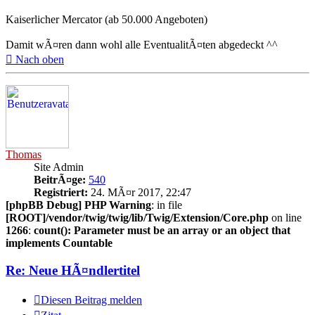
Kaiserlicher Mercator (ab 50.000 Angeboten)
Damit wÃ¤ren dann wohl alle EventualitÃ¤ten abgedeckt ^^
Nach oben
Thomas
Site Admin
BeitrÃ¤ge:
540
Registriert:
24. MÃ¤r 2017, 22:47
[phpBB Debug] PHP Warning
: in file
[ROOT]/vendor/twig/twig/lib/Twig/Extension/Core.php
on line
1266
:
count(): Parameter must be an array or an object that
implements Countable
Re: Neue HÃ¤ndlertitel
Diesen Beitrag melden