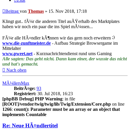
Zitat
Beitrag
von
Thomas
»
15. Nov 2018, 17:18
Klingt gut.. fÃ¼r die anderen Titel auÃŸerhalb des Marktplates
haben wir noch ein paar die ins Spiel mÃ¼ssen...
FÃ¼r alle HÃ¤ndler kÃ¶nnen wir das gern noch erweitern
www.die-zunftmeister.de
- Aufbau Strategie Browsergame im
Mittelalter
www.pweet.net
- Kurznachrichtendienst rund ums Gaming
Alle sagten: Das geht nicht. Dann kam einer, der wusste das nicht
und hat's gemacht.
Nach oben
MÃ¼llersMax
BeitrÃ¤ge:
93
Registriert:
30. Jul 2018, 16:23
[phpBB Debug] PHP Warning
: in file
[ROOT]/vendor/twig/twig/lib/Twig/Extension/Core.php
on line
1266
:
count(): Parameter must be an array or an object that
implements Countable
Re: Neue HÃ¤ndlertitel