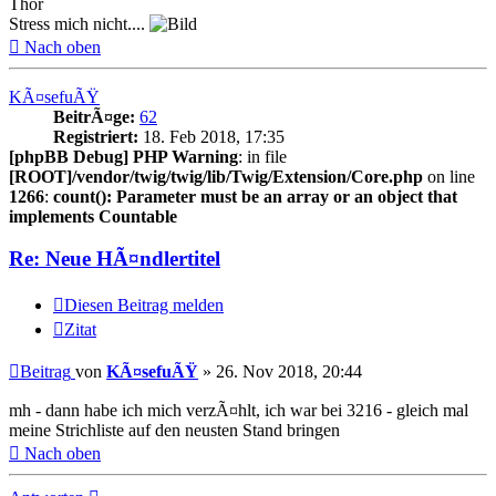
Thor
Stress mich nicht....
Nach oben
KÃ¤sefuÃŸ
BeitrÃ¤ge:
62
Registriert:
18. Feb 2018, 17:35
[phpBB Debug] PHP Warning
: in file
[ROOT]/vendor/twig/twig/lib/Twig/Extension/Core.php
on line
1266
:
count(): Parameter must be an array or an object that
implements Countable
Re: Neue HÃ¤ndlertitel
Diesen Beitrag melden
Zitat
Beitrag
von
KÃ¤sefuÃŸ
»
26. Nov 2018, 20:44
mh - dann habe ich mich verzÃ¤hlt, ich war bei 3216 - gleich mal
meine Strichliste auf den neusten Stand bringen
Nach oben