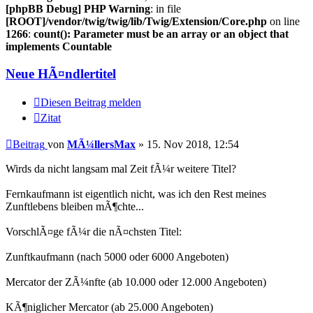
[phpBB Debug] PHP Warning
: in file
[ROOT]/vendor/twig/twig/lib/Twig/Extension/Core.php
on line
1266
:
count(): Parameter must be an array or an object that
implements Countable
Neue HÃ¤ndlertitel
Diesen Beitrag melden
Zitat
Beitrag
von
MÃ¼llersMax
»
15. Nov 2018, 12:54
Wirds da nicht langsam mal Zeit fÃ¼r weitere Titel?
Fernkaufmann ist eigentlich nicht, was ich den Rest meines
Zunftlebens bleiben mÃ¶chte...
VorschlÃ¤ge fÃ¼r die nÃ¤chsten Titel:
Zunftkaufmann (nach 5000 oder 6000 Angeboten)
Mercator der ZÃ¼nfte (ab 10.000 oder 12.000 Angeboten)
KÃ¶niglicher Mercator (ab 25.000 Angeboten)