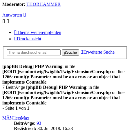
Moderator:
THORHAMMER
Antworten
Thema weiterempfehlen
Druckansicht
Erweiterte Suche
Suche
[phpBB Debug] PHP Warning
: in file
[ROOT]/vendor/twig/twig/lib/Twig/Extension/Core.php
on line
1266
:
count(): Parameter must be an array or an object that
implements Countable
7 BeitrÃ¤ge
[phpBB Debug] PHP Warning
: in file
[ROOT]/vendor/twig/twig/lib/Twig/Extension/Core.php
on line
1266
:
count(): Parameter must be an array or an object that
implements Countable
• Seite
1
von
1
MÃ¼llersMax
BeitrÃ¤ge:
93
Registriert:
30. Jul 2018, 16:23