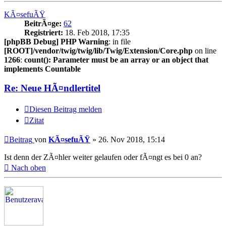
KÃ¤sefuÃŸ
BeitrÃ¤ge:
62
Registriert:
18. Feb 2018, 17:35
[phpBB Debug] PHP Warning
: in file
[ROOT]/vendor/twig/twig/lib/Twig/Extension/Core.php
on line
1266
:
count(): Parameter must be an array or an object that
implements Countable
Re: Neue HÃ¤ndlertitel
Diesen Beitrag melden
Zitat
Beitrag
von
KÃ¤sefuÃŸ
»
26. Nov 2018, 15:14
Ist denn der ZÃ¤hler weiter gelaufen oder fÃ¤ngt es bei 0 an?
Nach oben